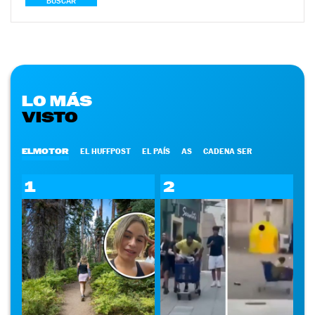
BUSCAR
LO MÁS
VISTO
ELMOTOR
EL HUFFPOST
EL PAÍS
AS
CADENA SER
1
2