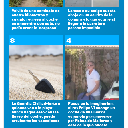
Volvió de una caminata de
Lanzan a su amigo cuesta
cuatro kilómetros y
abajo en un carrito de la
cuando regresa al coche
compra y lo que ocurre al
se encuentra con esto: no
llegar a la carretera
podía creer la 'sorpresa'
parece imposible
3
4
La Guardia Civil advierte a
Pocos se lo imaginarían:
quienes van a la playa:
el rey Felipe VI escoge un
nunca hagas esto con las
coche de una marca
llaves del coche, puede
española para moverse
arruinarte las vacaciones
por Palma de Mallorca y
esto es lo que cuesta