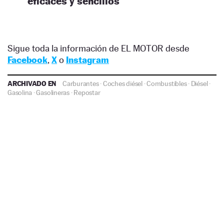
eficaces y sencillos
Sigue toda la información de EL MOTOR desde
Facebook
,
X
o
Instagram
ARCHIVADO EN
Carburantes
·
Coches diésel
·
Combustibles
·
Diésel
·
Gasolina
·
Gasolineras
·
Repostar