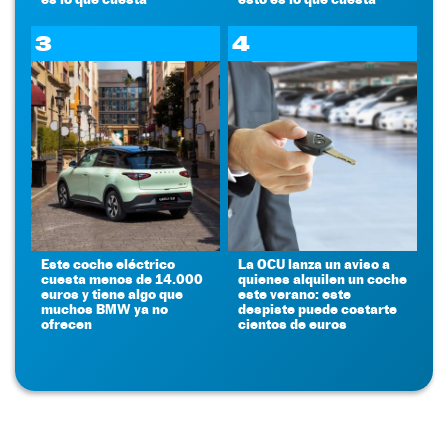
3
4
Este coche eléctrico
La OCU lanza un aviso a
cuesta menos de 14.000
quienes alquilen un coche
euros y tiene algo que
este verano: este
muchos BMW ya no
despiste puede costarte
ofrecen
cientos de euros