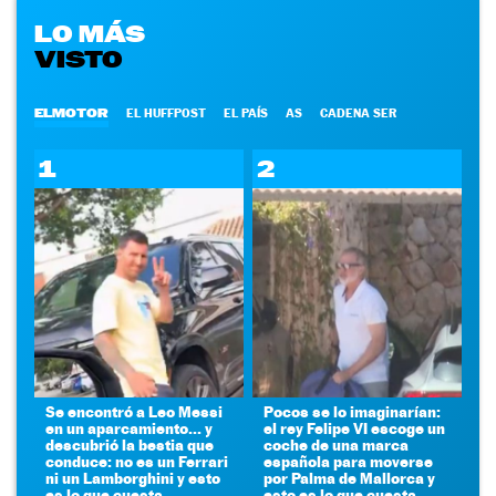
LO MÁS
VISTO
ELMOTOR
EL HUFFPOST
EL PAÍS
AS
CADENA SER
1
2
Se encontró a Leo Messi
Pocos se lo imaginarían:
en un aparcamiento... y
el rey Felipe VI escoge un
descubrió la bestia que
coche de una marca
conduce: no es un Ferrari
española para moverse
ni un Lamborghini y esto
por Palma de Mallorca y
es lo que cuesta
esto es lo que cuesta