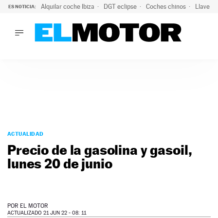
Alquilar coche Ibiza
DGT eclipse
Coches chinos
Llaves 
ES NOTICIA:
LO ÚLTIMO
El probable colapso tras el eclipse: la DGT prevé un millón 
LO ÚLTIMO
El probable colapso tras el eclipse: la DGT prevé un millón 
ACTUALIDAD
ELÉCTRICOS
CONDUCIR
PRUEBAS
Saltar
VIRALES
al
ACTUALIDAD
PODCAST
contenido
Precio de la gasolina y gasoil,
MOTOS
lunes 20 de junio
TECNOLOGÍA
SUPERCOCHES
MOTORTV
PREMIOS
POR
EL MOTOR
SERVICIOS
ACTUALIZADO 21 JUN 22 - 08: 11