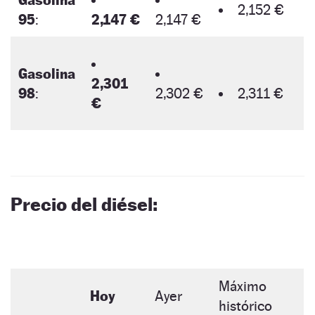
Gasolina
2,152 €
95
:
2,147 €
2,147 €
Gasolina
2,301
98
:
2,302 €
2,311 €
€
Precio del diésel:
Máximo
Hoy
Ayer
histórico