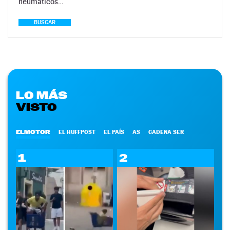
neumáticos…
BUSCAR
LO MÁS
VISTO
ELMOTOR
EL HUFFPOST
EL PAÍS
AS
CADENA SER
1
2