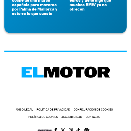
coche de una marca
euros y tiene algo que
española para moverse
muchos BMW ya no
por Palma de Mallorca y
ofrecen
esto es lo que cuesta
AVISO LEGAL
POLÍTICA DE PRIVACIDAD
CONFIGURACIÓN DE COOKIES
POLÍTICA DE COOKIES
ACCESIBILIDAD
CONTACTO
SÍGUENOS: