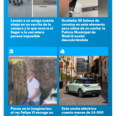
Lanzan a su amigo cuesta
Ocultaba 30 bolsas de
abajo en un carrito de la
cocaína en este elemento
compra y lo que ocurre al
para niños de su coche: la
llegar a la carretera
Policía Municipal de
parece imposible
Madrid acabó
descubriéndola
3
4
Pocos se lo imaginarían:
Este coche eléctrico
el rey Felipe VI escoge un
cuesta menos de 14.000