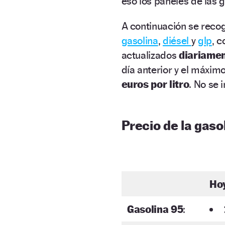
eso los paneles de las 
A continuación se recog
gasolina
,
diésel
y
glp
, 
actualizados
diariame
día anterior y el máxim
euros por litro
. No se 
Precio de la gasol
Ho
Gasolina 95
: