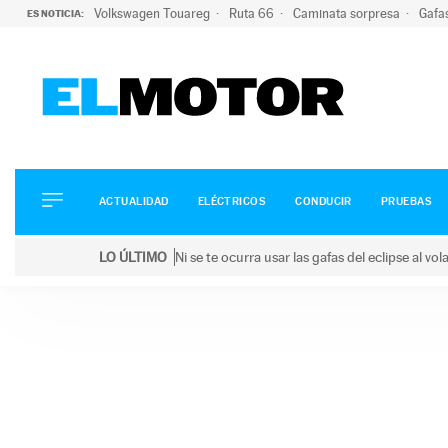
Volkswagen Touareg
Ruta 66
Caminata sorpresa
Gafa
ES NOTICIA:
ACTUALIDAD
ELÉCTRICOS
CONDUCIR
ACTUALIDAD
ELÉCTRICOS
CONDUCIR
PRUEBAS
PRUEBAS
Saltar
VIRALES
LO ÚLTIMO
Ni se te ocurra usar las gafas del eclipse al v
al
PODCAST
LO ÚLTIMO
Ni se te ocurra usar las gafas del eclipse al volant
contenido
MOTOS
TECNOLOGÍA
SUPERCOCHES
MOTORTV
PREMIOS
SERVICIOS