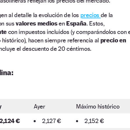
gasolineras reflejan los precios del mercado.
en al detalle la evolución de los
precios
de la
con sus
valores medios
en
España
. Estos,
nte
con impuestos incluidos (y comparándolos con e
o histórico), hacen siempre referencia al
precio en
incluye el descuento de 20 céntimos.
ina:
y
Ayer
Máximo histórico
2,124 €
2,127 €
2,152 €