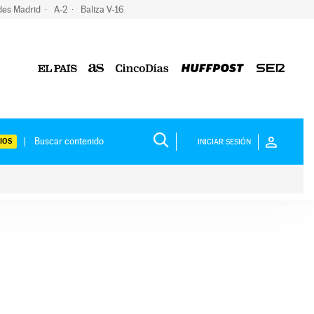
des Madrid
A-2
Baliza V-16
IOS
INICIAR SESIÓN