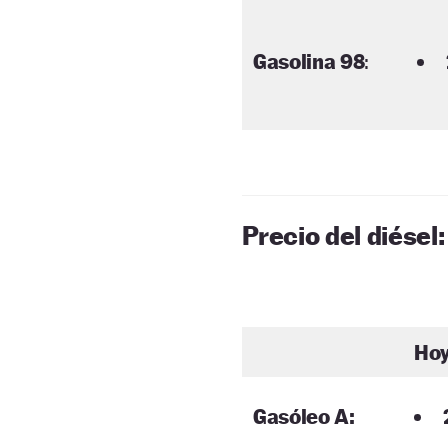
Gasolina 98
:
Precio del diésel:
Ho
Gasóleo A: