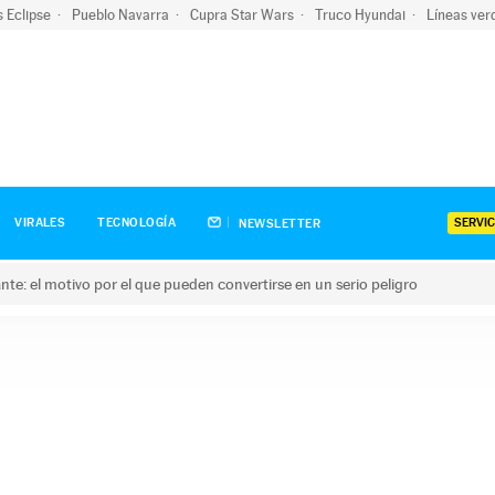
s Eclipse
Pueblo Navarra
Cupra Star Wars
Truco Hyundai
Líneas ver
SERVIC
VIRALES
TECNOLOGÍA
NEWSLETTER
olante: el motivo por el que pueden convertirse en un serio peligro
e: el motivo por el que pueden convertirse en un serio peligro