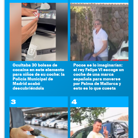
Ocultaba 30 bolsas de
Pocos se lo imaginarían:
cocaína en este elemento
el rey Felipe VI escoge un
para niños de su coche: la
coche de una marca
Policía Municipal de
española para moverse
Madrid acabó
por Palma de Mallorca y
descubriéndola
esto es lo que cuesta
3
4