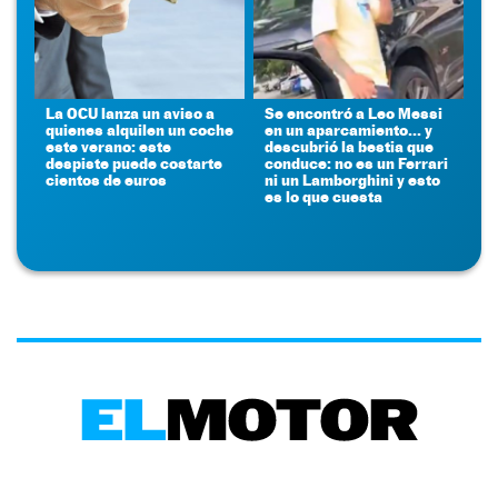
La OCU lanza un aviso a
Se encontró a Leo Messi
quienes alquilen un coche
en un aparcamiento... y
este verano: este
descubrió la bestia que
despiste puede costarte
conduce: no es un Ferrari
cientos de euros
ni un Lamborghini y esto
es lo que cuesta