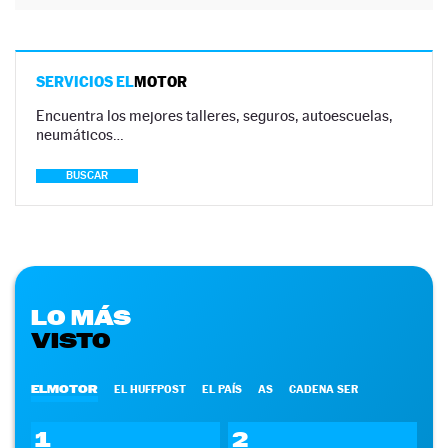
SERVICIOS EL
MOTOR
Encuentra los mejores talleres, seguros, autoescuelas,
neumáticos…
BUSCAR
LO MÁS
VISTO
ELMOTOR
EL HUFFPOST
EL PAÍS
AS
CADENA SER
1
2