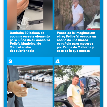
Ocultaba 30 bolsas de
Pocos se lo imaginarían:
cocaína en este elemento
el rey Felipe VI escoge un
para niños de su coche: la
coche de una marca
Policía Municipal de
española para moverse
Madrid acabó
por Palma de Mallorca y
descubriéndola
esto es lo que cuesta
3
4