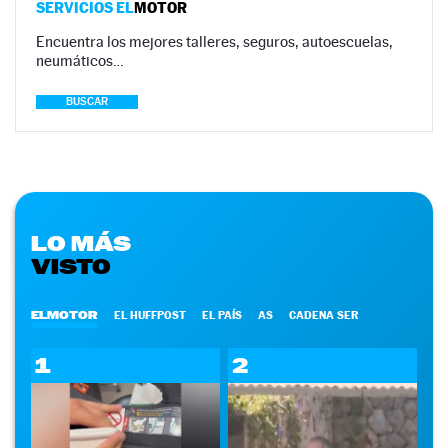
SERVICIOS EL
MOTOR
Encuentra los mejores talleres, seguros, autoescuelas,
neumáticos…
BUSCAR
LO MÁS
VISTO
ELMOTOR
EL HUFFPOST
EL PAÍS
AS
CADENA SER
1
2