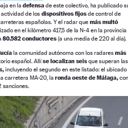
aja en la
defensa
de este colectivo, ha publicado s
 actividad de los
dispositivos fijos
de control de
carreteras españolas. Y el radar que
más multó
zado en el kilómetro 417,5 de la N-4 en la provincia
a
80.582 conductores
(a una media de 220 al día).
ucía
la comunidad autónoma con los radares
más
torio español. Allí
se localizan seis
que superan las
s,
incluyendo el segundo en este listado: el ubicado
la carretera MA-20, la
ronda oeste de Málaga,
co
 sanciones.