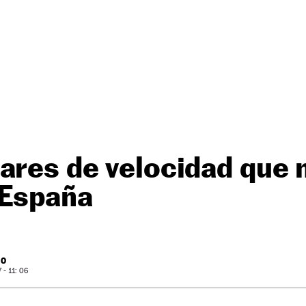
ares de velocidad que
 España
RO
- 11: 06