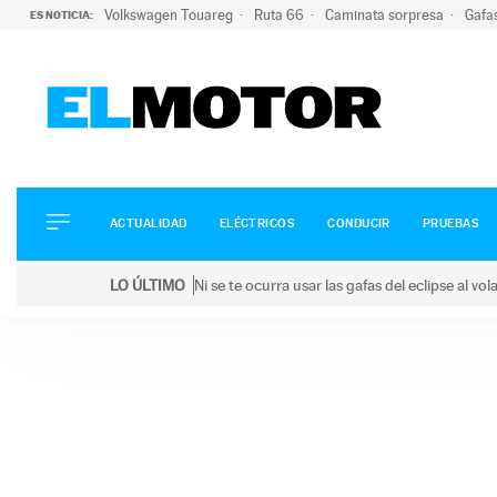
Volkswagen Touareg
Ruta 66
Caminata sorpresa
Gafa
ES NOTICIA:
ACTUALIDAD
ELÉCTRICOS
CONDUCIR
ACTUALIDAD
ELÉCTRICOS
CONDUCIR
PRUEBAS
PRUEBAS
Saltar
VIRALES
LO ÚLTIMO
Ni se te ocurra usar las gafas del eclipse al v
al
PODCAST
LO ÚLTIMO
Ni se te ocurra usar las gafas del eclipse al volant
contenido
MOTOS
TECNOLOGÍA
SUPERCOCHES
MOTORTV
PREMIOS
SERVICIOS