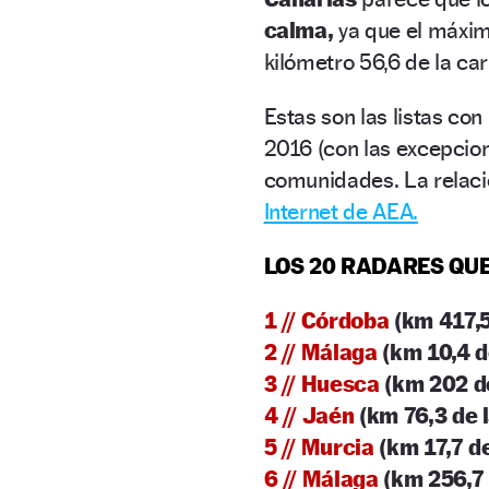
calma,
ya que el máxim
kilómetro 56,6 de la ca
Estas son las listas co
2016 (con las excepcio
comunidades. La relaci
Internet de AEA.
LOS 20 RADARES QU
1 // Córdoba
(km 417,5
2 // Málaga
(km 10,4 d
3 // Huesca
(km 202 de
4 // Jaén
(km 76,3 de l
5 // Murcia
(km 17,7 d
6 // Málaga
(km 256,7 