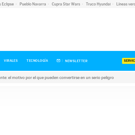
s Eclipse
Pueblo Navarra
Cupra Star Wars
Truco Hyundai
Líneas ver
SERVIC
VIRALES
TECNOLOGÍA
NEWSLETTER
olante: el motivo por el que pueden convertirse en un serio peligro
e: el motivo por el que pueden convertirse en un serio peligro