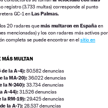
o registro (3.733 multas) corresponde al punto
rretera GC-1 en
Las Palmas.
n los 20 radares que
más multaron en España
en
nes mencionadas) y los con radares más activos por
ón completa se puede encontrar en el
sitio en
E MÁS MULTAN
 de la A-4):
80.582 denuncias
e la MA-20):
36.022 denuncias
 la N-240):
33.734 denuncias
a A-44):
31.526 denuncias
e la RM-19):
29.425 denuncias
de la A-7):
28.537 denuncias