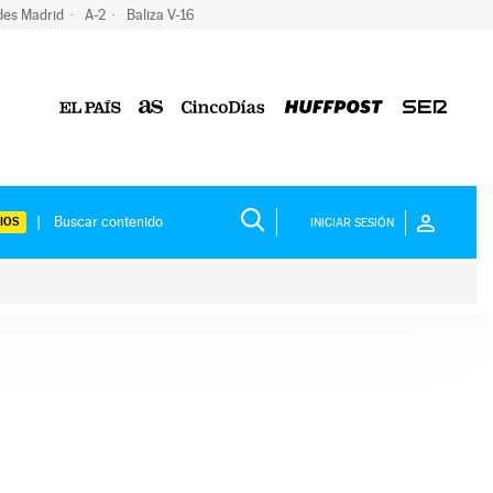
des Madrid
A-2
Baliza V-16
IOS
INICIAR SESIÓN