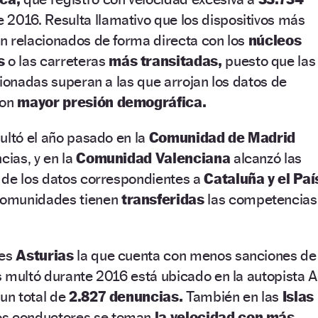
 2016. Resulta llamativo que los dispositivos más
n relacionados de forma directa con los
núcleos
s
o las carreteras
más transitadas,
puesto que las
cionadas superan a las que arrojan los datos de
con
mayor presión demográfica.
ultó el año pasado en la
Comunidad de Madrid
cias, y en la
Comunidad Valenciana
alcanzó las
 de los datos correspondientes a
Cataluña y el Paí
omunidades tienen
transferidas
las competencias
 es
Asturias
la que cuenta con menos sanciones de
 multó durante 2016 está ubicado en la autopista A
 un total de
2.827 denuncias.
También en las
Islas
os conductores se toman
la velocidad con más