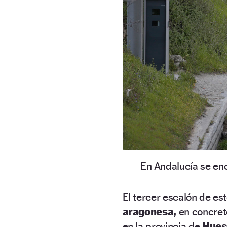
En Andalucía se enc
El tercer escalón de es
aragonesa,
en concreto
en la provincia de
Hues