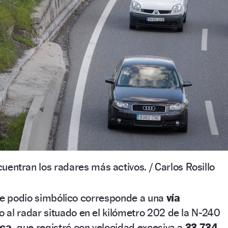
uentran los radares más activos.
/ Carlos Rosillo
te podio simbólico corresponde a una
vía
 al radar situado en el kilómetro 202 de la N-240
ca,
que registró con velocidad excesiva a
33.734