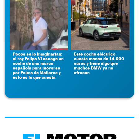
Pocos se lo imaginarían:
Este coche eléctrico
el rey Felipe VI escoge un
cuesta menos de 14.000
coche de una marca
euros y tiene algo que
española para moverse
muchos BMW ya no
por Palma de Mallorca y
ofrecen
esto es lo que cuesta