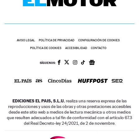
AVISO LEGAL
POLÍTICA DE PRIVACIDAD
CONFIGURACIÓN DE COOKIES
POLÍTICA DE COOKIES
ACCESIBILIDAD
CONTACTO
SÍGUENOS:
EDICIONES EL PAIS, S.L.U.
realiza una reserva expresa de las
reproducciones y usos de las obras y otras prestaciones accesibles
desde este sitio web a medios de lectura mecánica u otros medios
que resulten adecuados a tal fin de conformidad con el artículo 67.3
del Real Decreto-ley 24/2021, de 2 de noviembre.