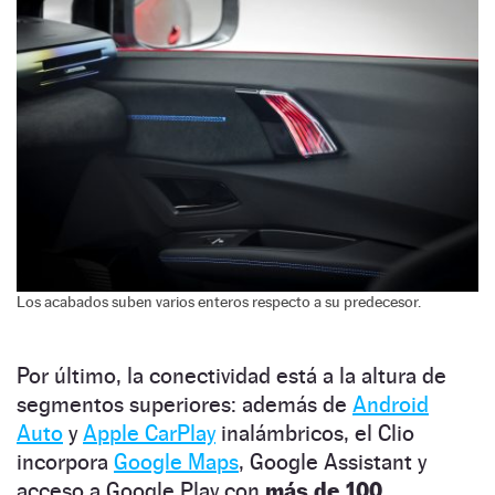
Los acabados suben varios enteros respecto a su predecesor.
Por último, la conectividad está a la altura de
segmentos superiores: además de
Android
Auto
y
Apple CarPlay
inalámbricos, el Clio
incorpora
Google Maps
, Google Assistant y
acceso a Google Play con
más de 100