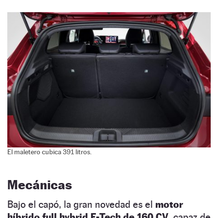
El maletero cubica 391 litros.
Mecánicas
Bajo el capó, la gran novedad es el
motor
híbrido full hybrid E-Tech de 160 CV
, capaz de