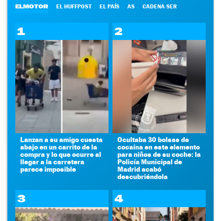
ELMOTOR
EL HUFFPOST
EL PAÍS
AS
CADENA SER
1
2
Lanzan a su amigo cuesta
Ocultaba 30 bolsas de
abajo en un carrito de la
cocaína en este elemento
compra y lo que ocurre al
para niños de su coche: la
llegar a la carretera
Policía Municipal de
parece imposible
Madrid acabó
descubriéndola
3
4