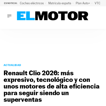
Coches eléctricos
Matrícula españa
Plan Auto+
VTC
ES NOTICIA:
LO ÚLTIMO
La Lista Blanca del Programa Auto+: todos los coches eléct
LO ÚLTIMO
La Lista Blanca del Programa Auto+: todos los coches eléctr
ACTUALIDAD
ELÉCTRICOS
CONDUCIR
PRUEBAS
Saltar
VIRALES
al
ACTUALIDAD
PODCAST
contenido
Renault Clio 2026: más
MOTOS
expresivo, tecnológico y con
TECNOLOGÍA
unos motores de alta eficiencia
SUPERCOCHES
MOTORTV
para seguir siendo un
PREMIOS
superventas
SERVICIOS