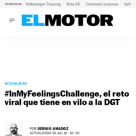
Volkswagen Touareg
Ruta 66
Caminata sorpresa
Gafas 
ES NOTICIA:
LO ÚLTIMO
Ni se te ocurra usar las gafas del eclipse al volante: el moti
LO ÚLTIMO
Ni se te ocurra usar las gafas del eclipse al volante: el motiv
ACTUALIDAD
ELÉCTRICOS
CONDUCIR
PRUEBAS
Saltar
VIRALES
al
ACTUALIDAD
PODCAST
contenido
#InMyFeelingsChallenge, el reto
MOTOS
viral que tiene en vilo a la DGT
TECNOLOGÍA
SUPERCOCHES
MOTORTV
PREMIOS
SERGIO AMADOZ
POR
SERVICIOS
ACTUALIZADO 26 JUL 18 - 10: 40