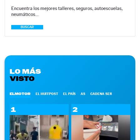
Encuentra los mejores talleres, seguros, autoescuelas,
neumáticos…
BUSCAR
LO MÁS
VISTO
ELMOTOR
EL HUFFPOST
EL PAÍS
AS
CADENA SER
1
2