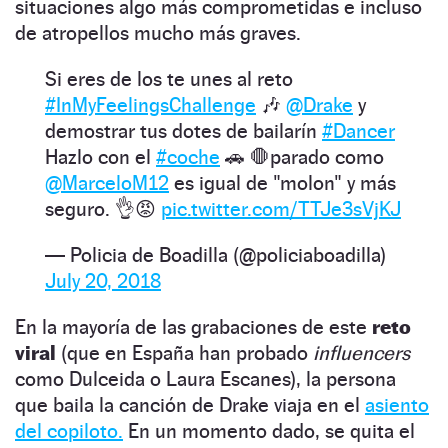
situaciones algo más comprometidas e incluso
de atropellos mucho más graves.
Si eres de los te unes al reto
#InMyFeelingsChallenge
🎶
@Drake
y
demostrar tus dotes de bailarín
#Dancer
Hazlo con el
#coche
🚗 🛑parado como
@MarceloM12
es igual de "molon" y más
seguro. 👌😡
pic.twitter.com/TTJe3sVjKJ
— Policia de Boadilla (@policiaboadilla)
July 20, 2018
En la mayoría de las grabaciones de este
reto
viral
(que en España han probado
influencers
como Dulceida o Laura Escanes), la persona
que baila la canción de Drake viaja en el
asiento
del copiloto.
En un momento dado, se quita el