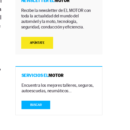
l
NEWSLETTER EL
MOTOR
a
Recibe la newsletter de EL MOTOR con
toda la actualidad del mundo del
l
automóvil y la moto, tecnología,
e
seguridad, conducción y eficiencia.
APÚNTATE
,
SERVICIOS EL
MOTOR
Encuentra los mejores talleres, seguros,
autoescuelas, neumáticos…
BUSCAR