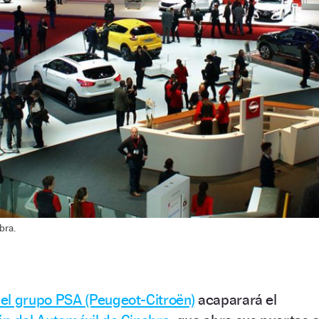
bra.
el grupo PSA (Peugeot-Citroën)
acaparará el