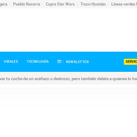
igera
Pueblo Navarra
Cupra Star Wars
Truco Hyundai
Líneas verdes
SERVIC
VIRALES
TECNOLOGÍA
NEWSLETTER
ar tu coche de un arañazo o destrozo, pero también delata a quienes lo h
 coche de un arañazo o destrozo, pero también delata a quienes 