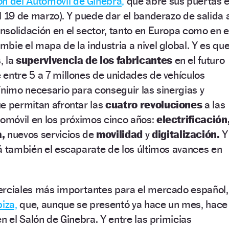
ón del Automóvil de Ginebra,
que abre sus puertas e
l 19 de marzo). Y puede dar el banderazo de salida 
solidación en el sector, tanto en Europa como en e
bie el mapa de la industria a nivel global. Y es qu
 la
supervivencia de los fabricantes
en el futuro
entre 5 a 7 millones de unidades de vehículos
ínimo necesario para conseguir las sinergias y
e permitan afrontar las
cuatro revoluciones
a las
tomóvil en los próximos cinco años:
electrificación
,
nuevos servicios de
movilidad
y
digitalización.
Y
á también el escaparate de los últimos avances en
erciales más importantes para el mercado español,
iza,
que, aunque se presentó ya hace un mes, hace
n el Salón de Ginebra. Y entre las primicias