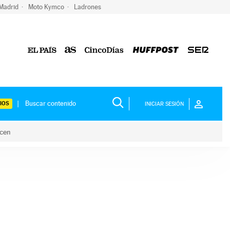
 Madrid
Moto Kymco
Ladrones
IOS
INICIAR SESIÓN
acen
lo hacen