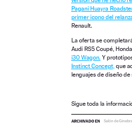
Pagani Huayra Roadster
primer icono del relanz
Renault.
La oferta se completará
Audi RS5 Coupé, Honda 
i30 Wagon.
Y prototipo
Instinct Concept,
que ad
lenguajes de diseño de 
Sigue toda la informa
ARCHIVADO EN
Salón de Ginebr