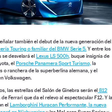
eñalar también el debut de la nueva generación del
ería Touring o familiar del BMW Serie 5.
Y entre los
 se desvelará el
Lexus LS 500h,
buque insignia de
yota, el
Porsche Panamera Sport Turismo,
la
s o ranchera de la superberlina alemana, y el
 en Volkswagen.
s, las estrellas del Salón de Ginebra serán el
812
 de Ferrari que da el relevo al espectacular F12. Y l
on el
Lamborghini Huracan Performante, la nueva
écord en Nürburgring
y los McLaren Super Series y