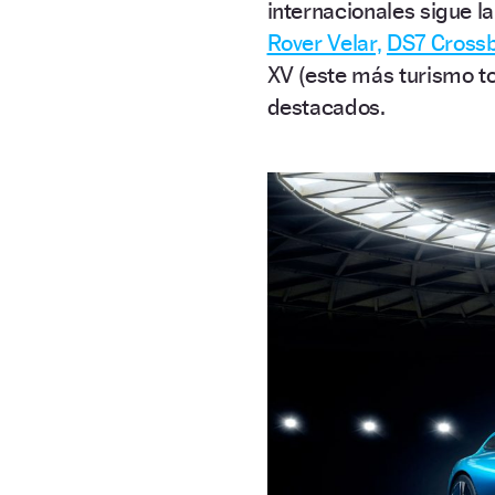
internacionales sigue l
Rover Velar,
DS7 Crossb
XV (este más turismo 
destacados.