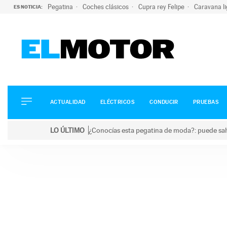
Pegatina
Coches clásicos
Cupra rey Felipe
Caravana l
ES NOTICIA:
ACTUALIDAD
ELÉCTRICOS
CONDUCIR
ACTUALIDAD
ELÉCTRICOS
CONDUCIR
PRUEBAS
PRUEBAS
Saltar
VIRALES
LO ÚLTIMO
¿Conocías esta pegatina de moda?: puede salv
al
PODCAST
LO ÚLTIMO
¿Conocías esta pegatina de moda?: puede salvar tu
contenido
MOTOS
TECNOLOGÍA
SUPERCOCHES
MOTORTV
PREMIOS
SERVICIOS