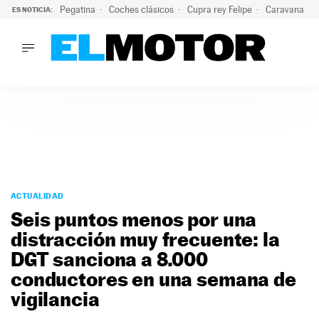
Pegatina
Coches clásicos
Cupra rey Felipe
Caravana lig
ES NOTICIA:
LO ÚLTIMO
¿Conocías esta pegatina de moda?: puede salvar tu coche d
LO ÚLTIMO
¿Conocías esta pegatina de moda?: puede salvar tu coche de
ACTUALIDAD
ELÉCTRICOS
CONDUCIR
PRUEBAS
Saltar
VIRALES
al
ACTUALIDAD
PODCAST
contenido
Seis puntos menos por una
MOTOS
distracción muy frecuente: la
TECNOLOGÍA
DGT sanciona a 8.000
SUPERCOCHES
MOTORTV
conductores en una semana de
PREMIOS
vigilancia
SERVICIOS