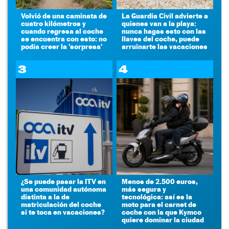
Volvió de una caminata de
La Guardia Civil advierte a
cuatro kilómetros y
quienes van a la playa:
cuando regresa al coche
nunca hagas esto con las
se encuentra con esto: no
llaves del coche, puede
podía creer la 'sorpresa'
arruinarte las vacaciones
3
4
¿Se puede pasar la ITV en
Menos de 2.500 euros,
una comunidad autónoma
más segura y
distinta a la de
tecnológica: así es la
matriculación del coche
moto para el carnet de
si te toca en vacaciones?
coche con la que Kymco
quiere dominar la ciudad