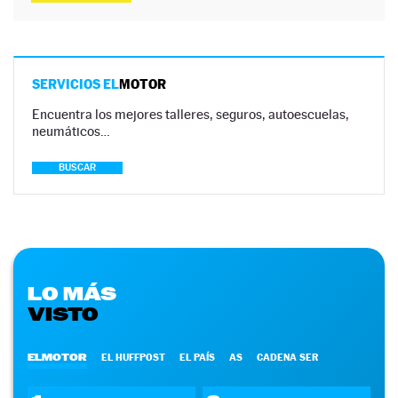
SERVICIOS EL
MOTOR
Encuentra los mejores talleres, seguros, autoescuelas,
neumáticos…
BUSCAR
LO MÁS
VISTO
ELMOTOR
EL HUFFPOST
EL PAÍS
AS
CADENA SER