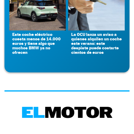
Este coche eléctrico
La OCU lanza un aviso a
cuesta menos de 14.000
quienes alquilen un coche
euros y tiene algo que
este verano: este
muchos BMW ya no
despiste puede costarte
ofrecen
cientos de euros