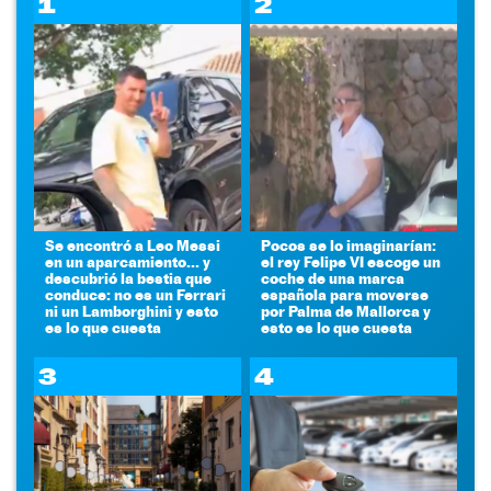
1
2
Se encontró a Leo Messi
Pocos se lo imaginarían:
en un aparcamiento... y
el rey Felipe VI escoge un
descubrió la bestia que
coche de una marca
conduce: no es un Ferrari
española para moverse
ni un Lamborghini y esto
por Palma de Mallorca y
es lo que cuesta
esto es lo que cuesta
3
4