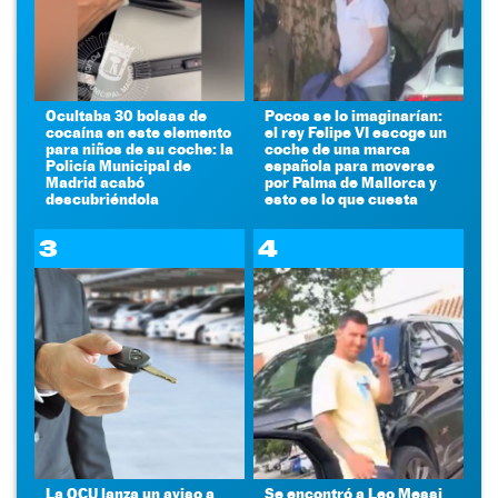
Ocultaba 30 bolsas de
Pocos se lo imaginarían:
cocaína en este elemento
el rey Felipe VI escoge un
para niños de su coche: la
coche de una marca
Policía Municipal de
española para moverse
Madrid acabó
por Palma de Mallorca y
descubriéndola
esto es lo que cuesta
3
4
La OCU lanza un aviso a
Se encontró a Leo Messi