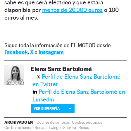
sabe es que será eléctrico y que estará
disponible por
menos de 20.000 euros
o 100
euros al mes.
Sigue toda la información de EL MOTOR desde
Facebook
,
X
o
Instagram
Elena Sanz Bartolomé
Perfil de Elena Sanz Bartolomé
en Twitter
Perfil de Elena Sanz Bartolomé en
Linkedin
VER BIOGRAFÍA
ARCHIVADO EN
Coches de famosos
·
Coches eléctricos
·
Coches urbanos
·
Renault Twingo
·
Shakira
·
Renault