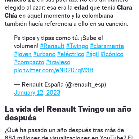
elegido al azar: esa era la
edad
que tenía
Clara
Chía
en aquel momento y la colombiana
también hacía referencia a ello en su canción.
Pa tipos y tipas como tú. ¡Sube el
volumen!
#Renault
#Twingo
#claramente
#joven
#urbano
#eléctrico
#ágil
#Icónico
#compacto
#travieso
pic.twitter.com/eND207qM3H
— Renault España (@renault_esp)
January 12, 2023
La vida del Renault Twingo un año
después
¿Qué ha pasado un año después tras más de
684 millones de visualizaciones en YouTube? El