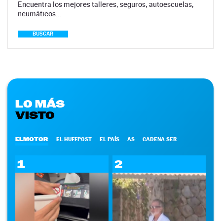
Encuentra los mejores talleres, seguros, autoescuelas,
neumáticos…
BUSCAR
LO MÁS
VISTO
ELMOTOR
EL HUFFPOST
EL PAÍS
AS
CADENA SER
1
2