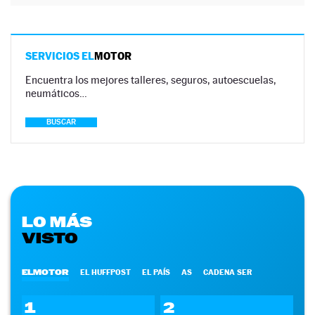
SERVICIOS EL
MOTOR
Encuentra los mejores talleres, seguros, autoescuelas,
neumáticos…
BUSCAR
LO MÁS
VISTO
ELMOTOR
EL HUFFPOST
EL PAÍS
AS
CADENA SER
1
2