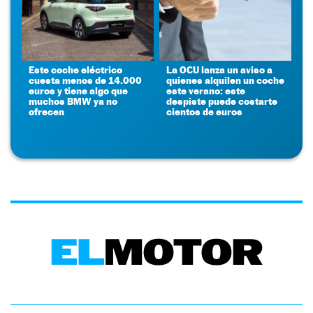
Este coche eléctrico
La OCU lanza un aviso a
cuesta menos de 14.000
quienes alquilen un coche
euros y tiene algo que
este verano: este
muchos BMW ya no
despiste puede costarte
ofrecen
cientos de euros