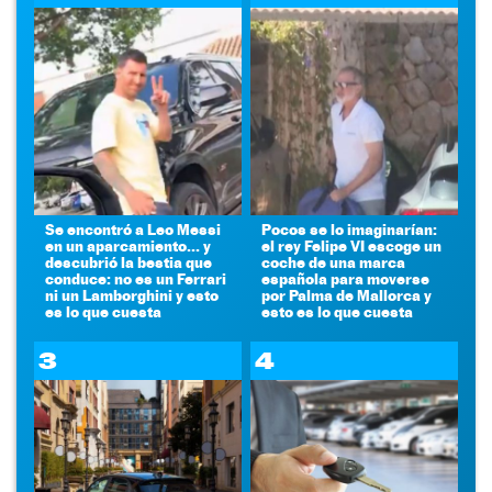
Se encontró a Leo Messi
Pocos se lo imaginarían:
en un aparcamiento... y
el rey Felipe VI escoge un
descubrió la bestia que
coche de una marca
conduce: no es un Ferrari
española para moverse
ni un Lamborghini y esto
por Palma de Mallorca y
es lo que cuesta
esto es lo que cuesta
3
4