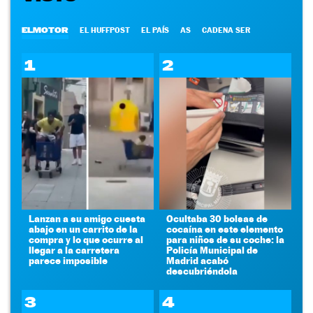
ELMOTOR
EL HUFFPOST
EL PAÍS
AS
CADENA SER
1
2
Lanzan a su amigo cuesta
Ocultaba 30 bolsas de
abajo en un carrito de la
cocaína en este elemento
compra y lo que ocurre al
para niños de su coche: la
llegar a la carretera
Policía Municipal de
parece imposible
Madrid acabó
descubriéndola
3
4