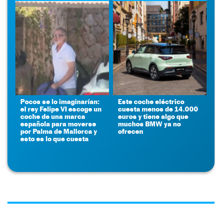
Pocos se lo imaginarían:
Este coche eléctrico
el rey Felipe VI escoge un
cuesta menos de 14.000
coche de una marca
euros y tiene algo que
española para moverse
muchos BMW ya no
por Palma de Mallorca y
ofrecen
esto es lo que cuesta