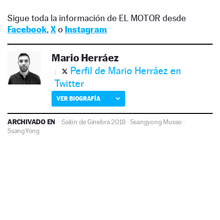
Sigue toda la información de EL MOTOR desde
Facebook
,
X
o
Instagram
Mario Herráez
Perfil de Mario Herráez en
Twitter
VER BIOGRAFÍA
ARCHIVADO EN
Salón de Ginebra 2018
·
Ssangyong Musso
·
SsangYong