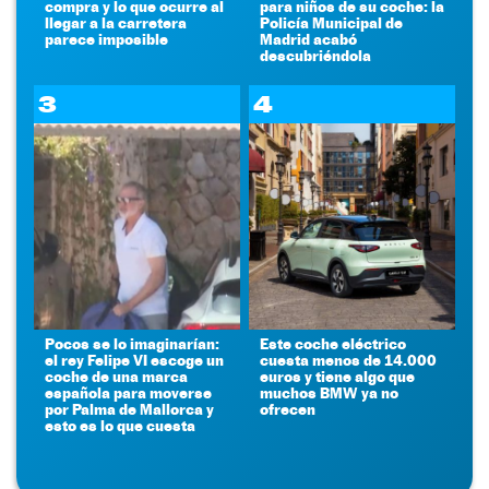
compra y lo que ocurre al
para niños de su coche: la
llegar a la carretera
Policía Municipal de
parece imposible
Madrid acabó
descubriéndola
3
4
Pocos se lo imaginarían:
Este coche eléctrico
el rey Felipe VI escoge un
cuesta menos de 14.000
coche de una marca
euros y tiene algo que
española para moverse
muchos BMW ya no
por Palma de Mallorca y
ofrecen
esto es lo que cuesta