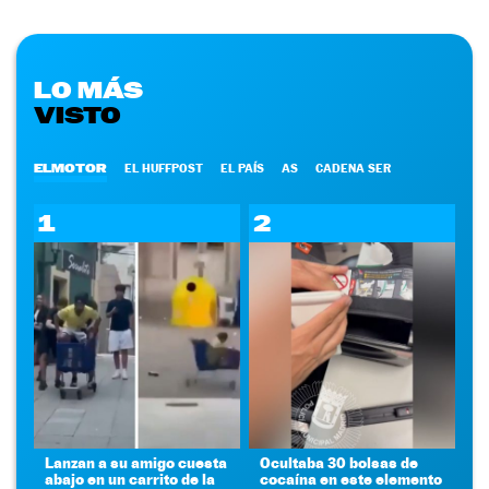
LO MÁS
VISTO
ELMOTOR
EL HUFFPOST
EL PAÍS
AS
CADENA SER
1
2
Lanzan a su amigo cuesta
Ocultaba 30 bolsas de
abajo en un carrito de la
cocaína en este elemento