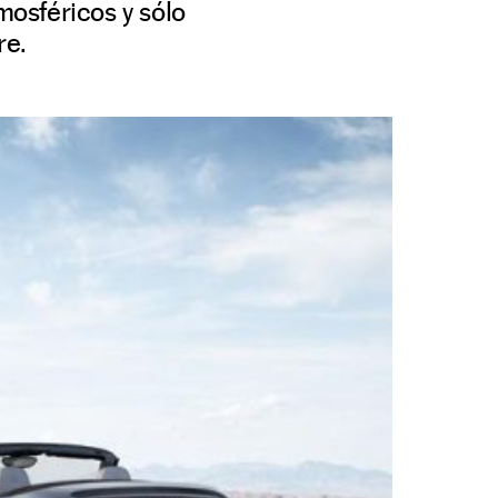
osféricos y sólo
re.