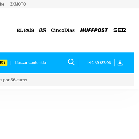
che
ZXMOTO
IOS
INICIAR SESIÓN
os por 36 euros
los niños por 36 euros