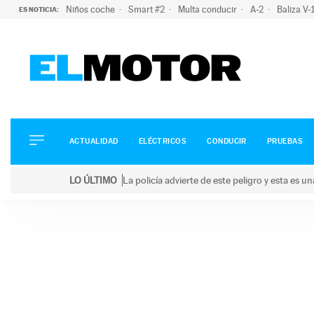
Niños coche
Smart #2
Multa conducir
A-2
Baliza V
ES NOTICIA:
ACTUALIDAD
ELÉCTRICOS
CONDUCIR
ACTUALIDAD
ELÉCTRICOS
CONDUCIR
PRUEBAS
PRUEBAS
Saltar
VIRALES
LO ÚLTIMO
La policía advierte de este peligro y esta es 
al
PODCAST
LO ÚLTIMO
La policía advierte de este peligro y esta es una bu
contenido
MOTOS
TECNOLOGÍA
SUPERCOCHES
MOTORTV
PREMIOS
SERVICIOS