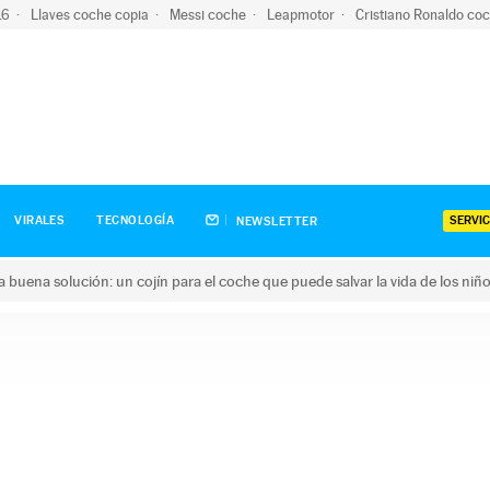
-16
Llaves coche copia
Messi coche
Leapmotor
Cristiano Ronaldo co
SERVIC
VIRALES
TECNOLOGÍA
NEWSLETTER
una buena solución: un cojín para el coche que puede salvar la vida de los niñ
ena solución: un cojín para el coche que puede salvar la vida de 