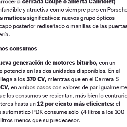
carrocería
cerrada Coupé o abierta Cabriolet)
onfundible y atractiva como siempre pero en Porsch
s matices
significativos: nuevos grupo ópticos
, capo posterior rediseñado o manillas de las puerta
ería.
enos consumos
ueva generación de motores biturbo,
con un
 potencia en las dos unidades disponibles. En el
llega a los
370 CV,
mientras que en el Carrera S
 CV,
en ambos casos con valores de par igualment
ue los consumos se resientan, más bien lo contrari
tores hasta un
12 por ciento más eficientes:
el
 automático PDK consume sólo 7,4 litros a los 100
 litros menos que su predecesor.