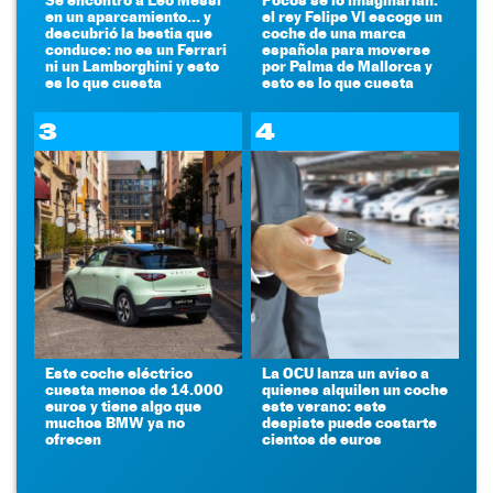
en un aparcamiento... y
el rey Felipe VI escoge un
descubrió la bestia que
coche de una marca
conduce: no es un Ferrari
española para moverse
ni un Lamborghini y esto
por Palma de Mallorca y
es lo que cuesta
esto es lo que cuesta
3
4
Este coche eléctrico
La OCU lanza un aviso a
cuesta menos de 14.000
quienes alquilen un coche
euros y tiene algo que
este verano: este
muchos BMW ya no
despiste puede costarte
ofrecen
cientos de euros