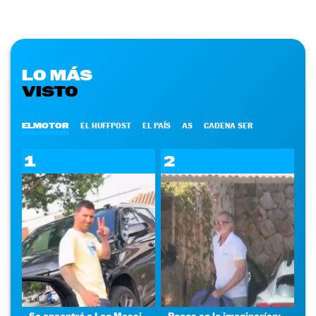
LO MÁS
VISTO
ELMOTOR
EL HUFFPOST
EL PAÍS
AS
CADENA SER
1
2
Se encontró a Leo Messi
Pocos se lo imaginarían: