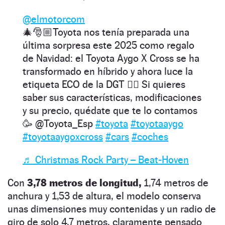
@elmotorcom
🎄🎅🏼Toyota nos tenía preparada una
última sorpresa este 2025 como regalo
de Navidad: el Toyota Aygo X Cross se ha
transformado en híbrido y ahora luce la
etiqueta ECO de la DGT 🙂‍↔️ Si quieres
saber sus características, modificaciones
y su precio, quédate que te lo contamos
🥳 @Toyota_Esp
#toyota
#toyotaaygo
#toyotaaygoxcross
#cars
#coches
♬ Christmas Rock Party – Beat-Hoven
Con
3,78 metros de longitud,
1,74 metros de
anchura y 1,53 de altura, el modelo conserva
unas dimensiones muy contenidas y un radio de
giro de solo 4,7 metros, claramente pensado