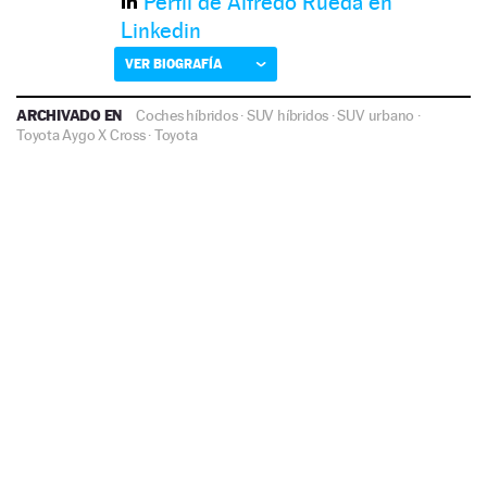
Perfil de Alfredo Rueda en
Linkedin
VER BIOGRAFÍA
ARCHIVADO EN
Coches híbridos
·
SUV híbridos
·
SUV urbano
·
Toyota Aygo X Cross
·
Toyota