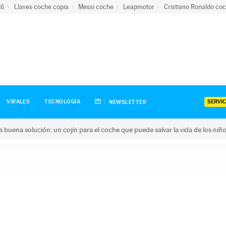
-16
Llaves coche copia
Messi coche
Leapmotor
Cristiano Ronaldo co
SERVIC
VIRALES
TECNOLOGÍA
NEWSLETTER
una buena solución: un cojín para el coche que puede salvar la vida de los niñ
ena solución: un cojín para el coche que puede salvar la vida de 