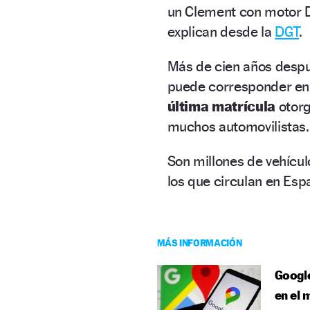
un Clement con motor Di
explican desde la
DGT
.
Más de cien años despu
puede corresponder en
última matrícula
otor
muchos automovilistas.
Son millones de vehícul
los que circulan en Esp
MÁS INFORMACIÓN
Google
en el 