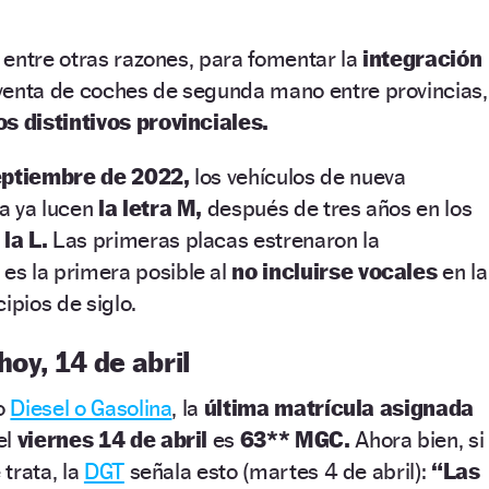
entre otras razones, para fomentar la
integración
venta de coches de segunda mano entre provincias,
os distintivos provinciales.
eptiembre de 2022,
los vehículos de nueva
a ya lucen
la letra M,
después de tres años en los
la L.
Las primeras placas estrenaron la
 es la primera posible al
no incluirse vocales
en la
ipios de siglo.
hoy, 14 de abril
io
Diesel o Gasolina
, la
última matrícula asignada
el
viernes 14 de abril
es
63** MGC.
Ahora bien, si
 trata, la
DGT
señala esto (martes 4 de abril):
“Las