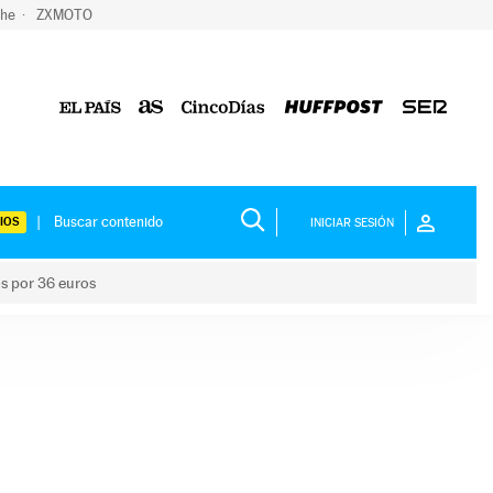
che
ZXMOTO
IOS
INICIAR SESIÓN
os por 36 euros
los niños por 36 euros