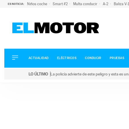
Niños coche
Smart #2
Multa conducir
A-2
Baliza V
ES NOTICIA:
ACTUALIDAD
ELÉCTRICOS
CONDUCIR
ACTUALIDAD
ELÉCTRICOS
CONDUCIR
PRUEBAS
PRUEBAS
Saltar
VIRALES
LO ÚLTIMO
La policía advierte de este peligro y esta es 
al
PODCAST
LO ÚLTIMO
La policía advierte de este peligro y esta es una bu
contenido
MOTOS
TECNOLOGÍA
SUPERCOCHES
MOTORTV
PREMIOS
SERVICIOS