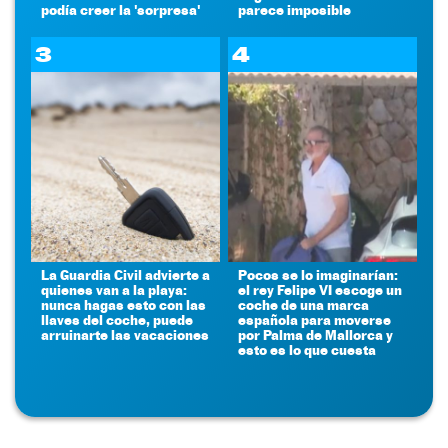
podía creer la 'sorpresa'
parece imposible
3
4
La Guardia Civil advierte a
Pocos se lo imaginarían:
quienes van a la playa:
el rey Felipe VI escoge un
nunca hagas esto con las
coche de una marca
llaves del coche, puede
española para moverse
arruinarte las vacaciones
por Palma de Mallorca y
esto es lo que cuesta