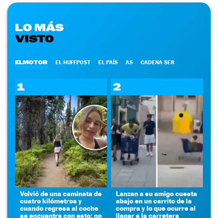
LO MÁS
VISTO
ELMOTOR
EL HUFFPOST
EL PAÍS
AS
CADENA SER
1
2
Volvió de una caminata de
Lanzan a su amigo cuesta
cuatro kilómetros y
abajo en un carrito de la
cuando regresa al coche
compra y lo que ocurre al
se encuentra con esto: no
llegar a la carretera