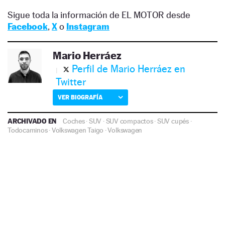
Sigue toda la información de EL MOTOR desde
Facebook
,
X
o
Instagram
Mario Herráez
Perfil de Mario Herráez en
Twitter
VER BIOGRAFÍA
ARCHIVADO EN
Coches
·
SUV
·
SUV compactos
·
SUV cupés
·
Todocaminos
·
Volkswagen Taigo
·
Volkswagen