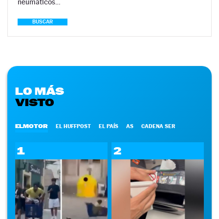
neumáticos…
BUSCAR
LO MÁS
VISTO
ELMOTOR
EL HUFFPOST
EL PAÍS
AS
CADENA SER
1
2