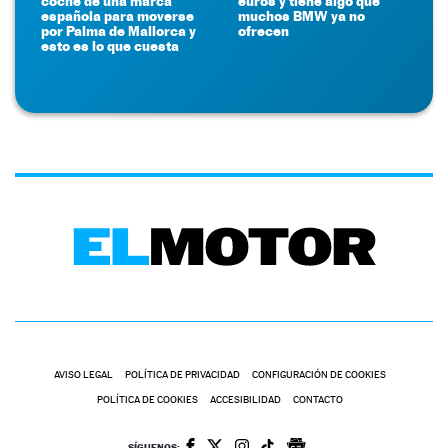
coche de una marca
euros y tiene algo que
española para moverse
muchos BMW ya no
por Palma de Mallorca y
ofrecen
esto es lo que cuesta
AVISO LEGAL
POLÍTICA DE PRIVACIDAD
CONFIGURACIÓN DE COOKIES
POLÍTICA DE COOKIES
ACCESIBILIDAD
CONTACTO
SÍGUENOS: