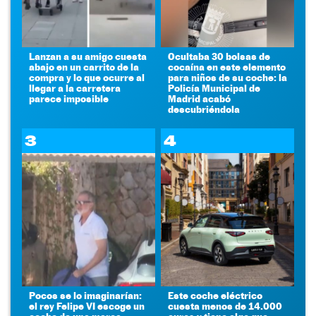
Lanzan a su amigo cuesta
Ocultaba 30 bolsas de
abajo en un carrito de la
cocaína en este elemento
compra y lo que ocurre al
para niños de su coche: la
llegar a la carretera
Policía Municipal de
parece imposible
Madrid acabó
descubriéndola
3
4
Pocos se lo imaginarían:
Este coche eléctrico
el rey Felipe VI escoge un
cuesta menos de 14.000