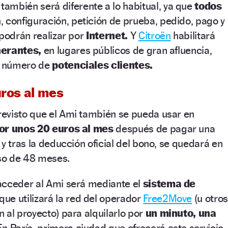
también será diferente a lo habitual, ya que
todos
, configuración, petición de prueba, pedido, pago y
 podrán realizar por
Internet.
Y
Citroën
habilitará
nerantes,
en lugares públicos de gran afluencia,
or número de
potenciales clientes.
uros al mes
evisto que el Ami también se pueda usar en
por unos 20 euros al mes
después de pagar una
y tras la deducción oficial del bono, se quedará en
so de 48 meses.
acceder al Ami será mediante el
sistema de
que utilizará la red del operador
Free2Move
(u otros
 al proyecto) para alquilarlo por
un minuto, una
n París, primera ciudad que ofrecerá este servicio,