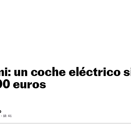
i: un coche eléctrico s
00 euros
O
- 18: 41