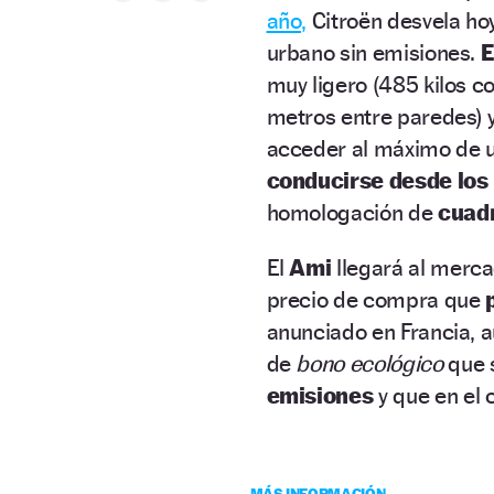
año,
Citroën desvela ho
urbano sin emisiones.
E
muy ligero (485 kilos co
metros entre paredes) 
acceder al máximo de u
conducirse desde los
homologación de
cuadr
El
Ami
llegará al merca
precio de compra que
anunciado en Francia, 
de
bono ecológico
que s
emisiones
y que en el 
MÁS INFORMACIÓN