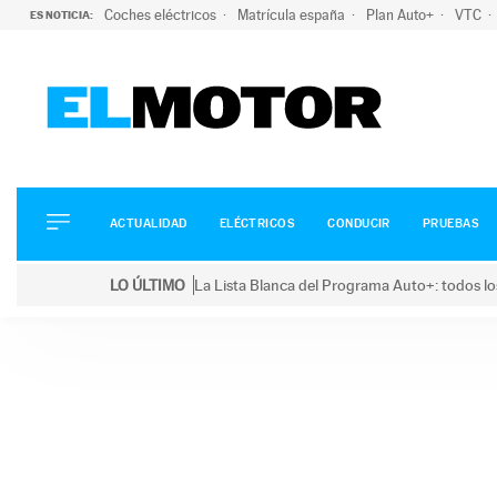
Coches eléctricos
Matrícula españa
Plan Auto+
VTC
ES NOTICIA:
ACTUALIDAD
ELÉCTRICOS
CONDUCIR
ACTUALIDAD
ELÉCTRICOS
CONDUCIR
PRUEBAS
PRUEBAS
Saltar
VIRALES
LO ÚLTIMO
La Lista Blanca del Programa Auto+: todos lo
al
PODCAST
LO ÚLTIMO
La Lista Blanca del Programa Auto+: todos los coc
contenido
MOTOS
TECNOLOGÍA
SUPERCOCHES
MOTORTV
PREMIOS
SERVICIOS