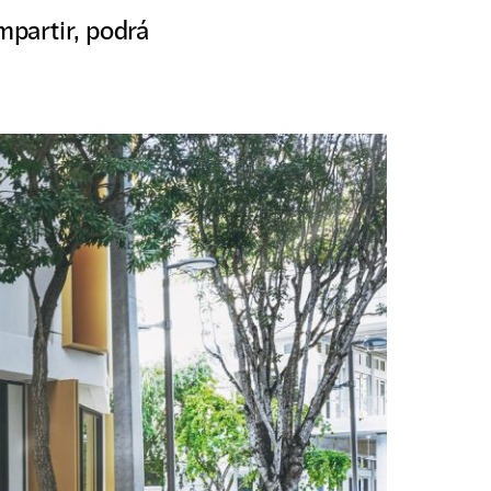
mpartir, podrá
.