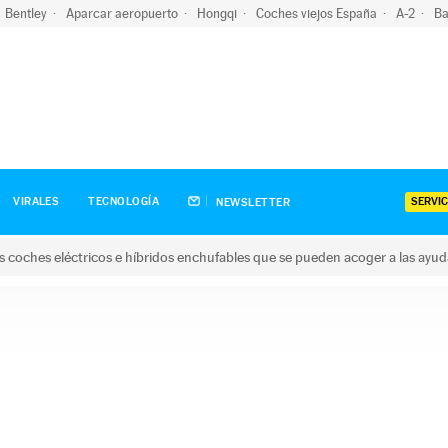
Bentley
Aparcar aeropuerto
Hongqi
Coches viejos España
A-2
Ba
SERVIC
VIRALES
TECNOLOGÍA
NEWSLETTER
s coches eléctricos e híbridos enchufables que se pueden acoger a las ayu
hes eléctricos e híbridos enchufables que se pueden acoger a la