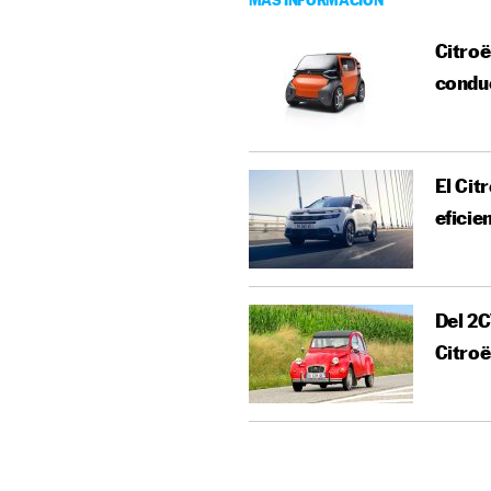
Citroë
condu
El Cit
eficie
Del 2C
Citro