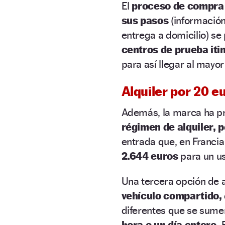
El
proceso de compra
sus pasos
(información
entrega a domicilio) se
centros de prueba iti
para así llegar al may
Alquiler por 20 e
Además, la marca ha pr
régimen de alquiler, 
entrada que, en Francia 
2.644 euros
para un u
Una tercera opción de 
vehículo compartido,
diferentes que se sumen
hora o un día entero.
E