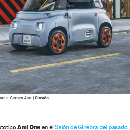
Citroën
ara el Citroën Ami. |
ototipo
Ami One
en el
Salón de Ginebra del pasado