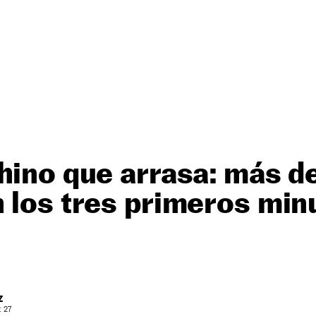
hino que arrasa: más d
 los tres primeros min
Z
: 27