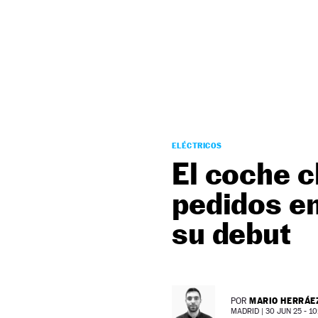
NEWSLETTER
SÍGUENOS
ELÉCTRICOS
El coche c
pedidos en
su debut
MARIO HERRÁE
POR
MADRID |
30 JUN 25 - 10