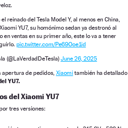
eloz.
el reinado del Tesla Model Y, al menos en China,
el Xiaomi YU7, su homónimo sedan ya destronó al
 en ventas en su primer año, este lo va a tener
guirlo.
pic.twitter.com/Pe69Ooe1id
sla (@LaVerdadDeTesla)
June 26, 2025
a apertura de pedidos,
Xiaomi
también ha detallado
del YU7.
ios del Xiaomi YU7
or tres versiones: