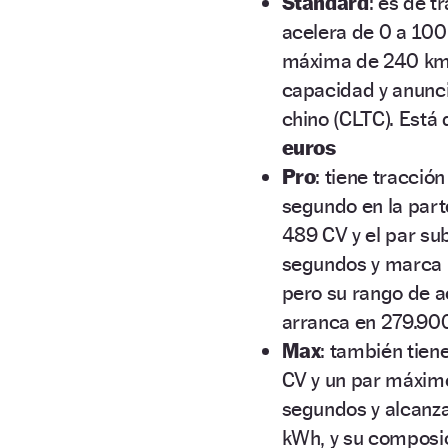
Standard
: es de t
acelera de 0 a 100
máxima de 240 km/
capacidad y anunci
chino (CLTC). Está
euros
Pro
: tiene tracció
segundo en la part
489 CV y el par su
segundos y marca l
pero su rango de a
arranca en 279.90
Max
: también tien
CV y un par máxim
segundos y alcanza
kWh, y su composi