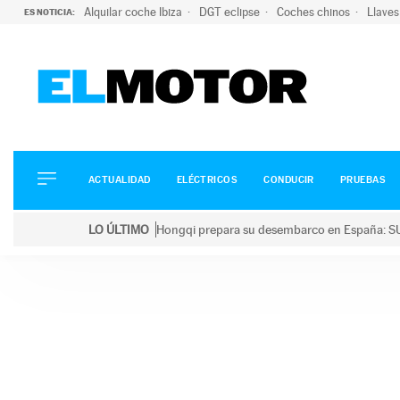
Alquilar coche Ibiza
DGT eclipse
Coches chinos
Llaves
ES NOTICIA:
ACTUALIDAD
ELÉCTRICOS
CONDUCIR
ACTUALIDAD
ELÉCTRICOS
CONDUCIR
PRUEBAS
PRUEBAS
Saltar
VIRALES
LO ÚLTIMO
Hongqi prepara su desembarco en España: SU
al
PODCAST
LO ÚLTIMO
Hongqi prepara su desembarco en España: SUV eléc
contenido
MOTOS
TECNOLOGÍA
SUPERCOCHES
MOTORTV
PREMIOS
SERVICIOS