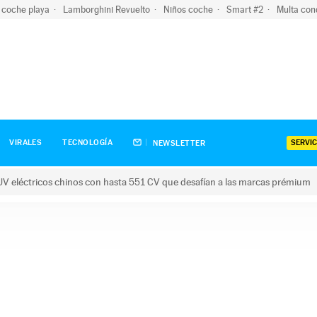
 coche playa
Lamborghini Revuelto
Niños coche
Smart #2
Multa con
SERVIC
VIRALES
TECNOLOGÍA
NEWSLETTER
V eléctricos chinos con hasta 551 CV que desafían a las marcas prémium
tricos chinos con hasta 551 CV que desafían a las marcas prém