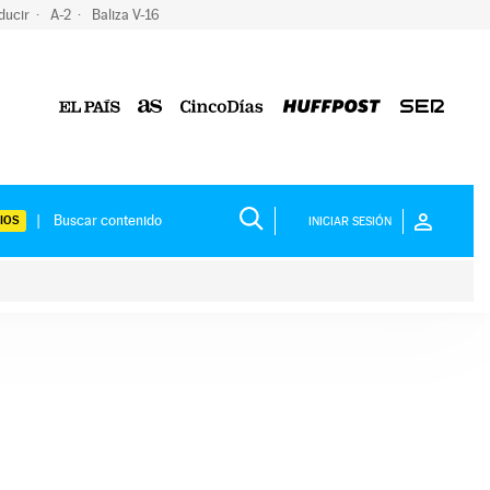
ducir
A-2
Baliza V-16
IOS
INICIAR SESIÓN
ium