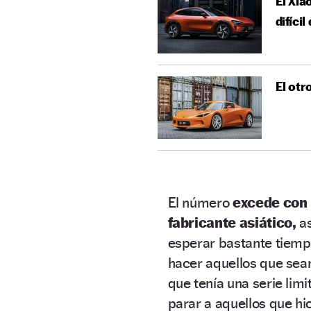
El Xia
difíci
El otr
El número
excede con 
fabricante asiático,
a
esperar bastante tiemp
hacer aquellos que sea
que tenía una serie limi
parar a aquellos que hi