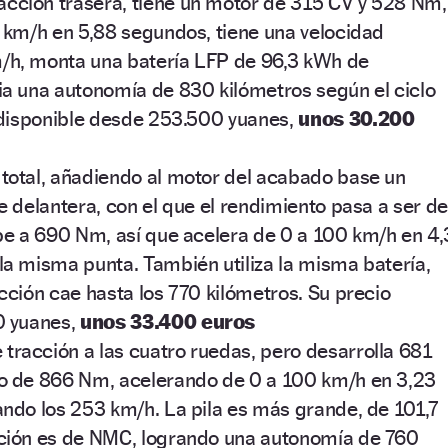
racción trasera, tiene un motor de 315 CV y 528 Nm,
 km/h en 5,88 segundos, tiene una velocidad
h, monta una batería LFP de 96,3 kWh de
a una autonomía de 830 kilómetros según el ciclo
 disponible desde 253.500 yuanes,
unos 30.200
n total, añadiendo al motor del acabado base un
e delantera, con el que el rendimiento pasa a ser d
be a 690 Nm, así que acelera de 0 a 100 km/h en 4,
a misma punta. También utiliza la misma batería,
cción cae hasta los 770 kilómetros. Su precio
0 yuanes,
unos 33.400 euros
e tracción a las cuatro ruedas, pero desarrolla 681
o de 866 Nm, acelerando de 0 a 100 km/h en 3,23
ndo los 253 km/h. La pila es más grande, de 101,7
ción es de NMC, logrando una autonomía de 760