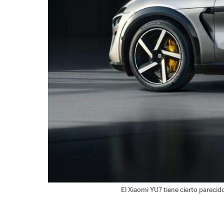
El Xiaomi YU7 tiene cierto parecid