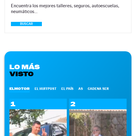
Encuentra los mejores talleres, seguros, autoescuelas,
neumáticos…
BUSCAR
LO MÁS
VISTO
ELMOTOR
EL HUFFPOST
EL PAÍS
AS
CADENA SER
1
2