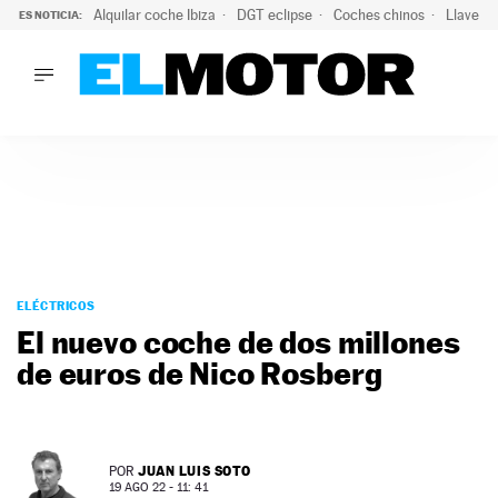
Alquilar coche Ibiza
DGT eclipse
Coches chinos
Llaves 
ES NOTICIA:
LO ÚLTIMO
El probable colapso tras el eclipse: la DGT prevé un millón 
LO ÚLTIMO
El probable colapso tras el eclipse: la DGT prevé un millón 
ACTUALIDAD
ELÉCTRICOS
CONDUCIR
PRUEBAS
Saltar
VIRALES
al
ELÉCTRICOS
PODCAST
contenido
El nuevo coche de dos millones
MOTOS
de euros de Nico Rosberg
TECNOLOGÍA
SUPERCOCHES
MOTORTV
PREMIOS
JUAN LUIS SOTO
POR
SERVICIOS
19 AGO 22 - 11: 41