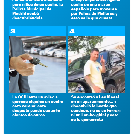
para niños de su coche: la
coche de una marca
Policía Municipal de
española para moverse
Madrid acabó
por Palma de Mallorca y
descubriéndola
esto es lo que cuesta
3
4
La OCU lanza un aviso a
Se encontró a Leo Messi
quienes alquilen un coche
en un aparcamiento... y
este verano: este
descubrió la bestia que
despiste puede costarte
conduce: no es un Ferrari
cientos de euros
ni un Lamborghini y esto
es lo que cuesta