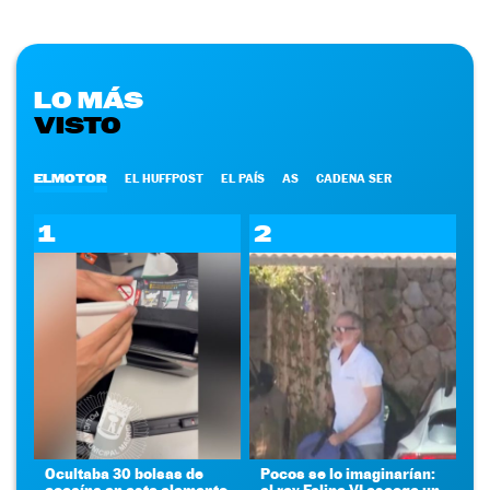
LO MÁS
VISTO
ELMOTOR
EL HUFFPOST
EL PAÍS
AS
CADENA SER
1
2
Ocultaba 30 bolsas de
Pocos se lo imaginarían:
cocaína en este elemento
el rey Felipe VI escoge un