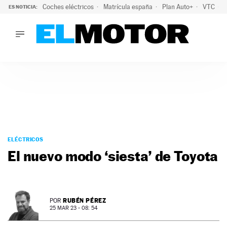
Coches eléctricos
Matrícula españa
Plan Auto+
VTC
ES NOTICIA:
LO ÚLTIMO
La Lista Blanca del Programa Auto+: todos los coches eléct
LO ÚLTIMO
La Lista Blanca del Programa Auto+: todos los coches eléctr
ACTUALIDAD
ELÉCTRICOS
CONDUCIR
PRUEBAS
Saltar
VIRALES
al
ELÉCTRICOS
PODCAST
contenido
El nuevo modo ‘siesta’ de Toyota
MOTOS
TECNOLOGÍA
SUPERCOCHES
MOTORTV
RUBÉN PÉREZ
POR
PREMIOS
25 MAR 23 - 08: 54
SERVICIOS