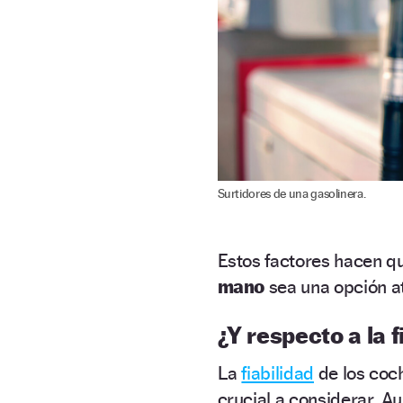
Surtidores de una gasolinera.
Estos factores hacen q
mano
sea una opción at
¿Y respecto a la f
La
fiabilidad
de los coc
crucial a considerar. 