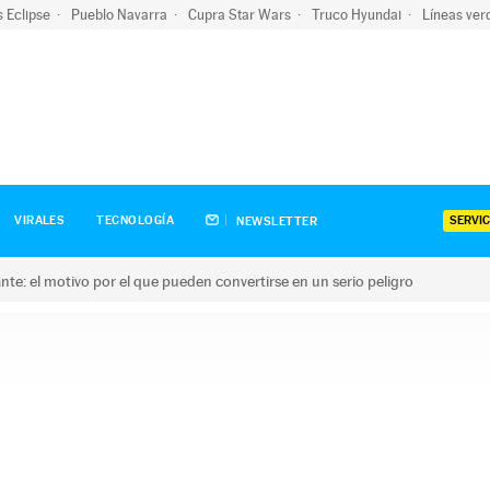
s Eclipse
Pueblo Navarra
Cupra Star Wars
Truco Hyundai
Líneas ver
SERVIC
VIRALES
TECNOLOGÍA
NEWSLETTER
olante: el motivo por el que pueden convertirse en un serio peligro
e: el motivo por el que pueden convertirse en un serio peligro