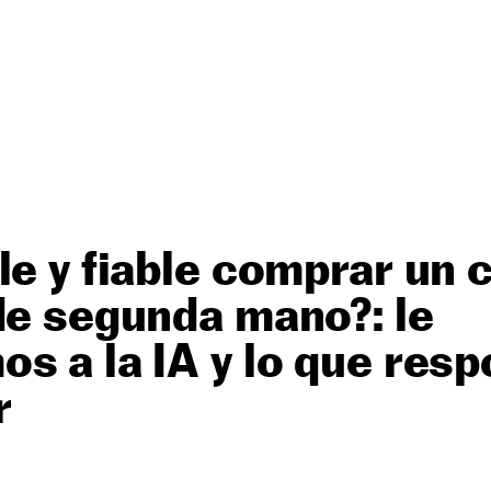
le y fiable comprar un 
de segunda mano?: le
s a la IA y lo que res
r