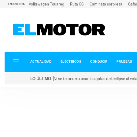
Volkswagen Touareg
Ruta 66
Caminata sorpresa
Gafa
ES NOTICIA:
ACTUALIDAD
ELÉCTRICOS
CONDUCIR
ACTUALIDAD
ELÉCTRICOS
CONDUCIR
PRUEBAS
PRUEBAS
Saltar
VIRALES
LO ÚLTIMO
Ni se te ocurra usar las gafas del eclipse al v
al
PODCAST
LO ÚLTIMO
Ni se te ocurra usar las gafas del eclipse al volant
contenido
MOTOS
TECNOLOGÍA
SUPERCOCHES
MOTORTV
PREMIOS
SERVICIOS