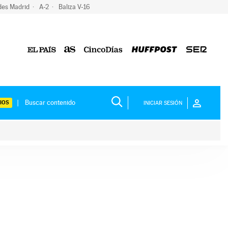
des Madrid
A-2
Baliza V-16
IOS
INICIAR SESIÓN