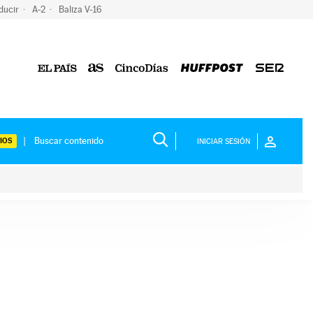
ducir
A-2
Baliza V-16
IOS
INICIAR SESIÓN
ium