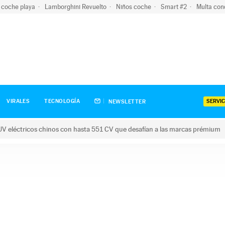
 coche playa
Lamborghini Revuelto
Niños coche
Smart #2
Multa con
SERVIC
VIRALES
TECNOLOGÍA
NEWSLETTER
V eléctricos chinos con hasta 551 CV que desafían a las marcas prémium
tricos chinos con hasta 551 CV que desafían a las marcas prém