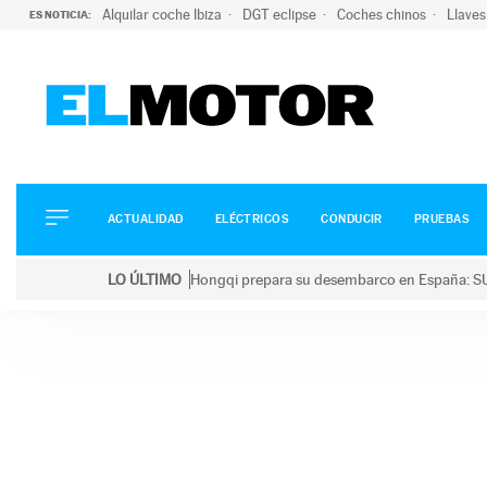
Alquilar coche Ibiza
DGT eclipse
Coches chinos
Llaves
ES NOTICIA:
ACTUALIDAD
ELÉCTRICOS
CONDUCIR
ACTUALIDAD
ELÉCTRICOS
CONDUCIR
PRUEBAS
PRUEBAS
Saltar
VIRALES
LO ÚLTIMO
Hongqi prepara su desembarco en España: SU
al
PODCAST
LO ÚLTIMO
Hongqi prepara su desembarco en España: SUV eléc
contenido
MOTOS
TECNOLOGÍA
SUPERCOCHES
MOTORTV
PREMIOS
SERVICIOS