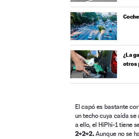
Coches
¿La ga
otros 
El capó es bastante cor
un techo cuya caída se 
a ello, el HiPhi-1 tiene
2+2+2.
Aunque no se ha