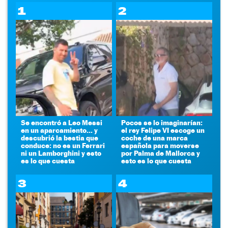
1
2
Se encontró a Leo Messi
Pocos se lo imaginarían:
en un aparcamiento... y
el rey Felipe VI escoge un
descubrió la bestia que
coche de una marca
conduce: no es un Ferrari
española para moverse
ni un Lamborghini y esto
por Palma de Mallorca y
es lo que cuesta
esto es lo que cuesta
3
4