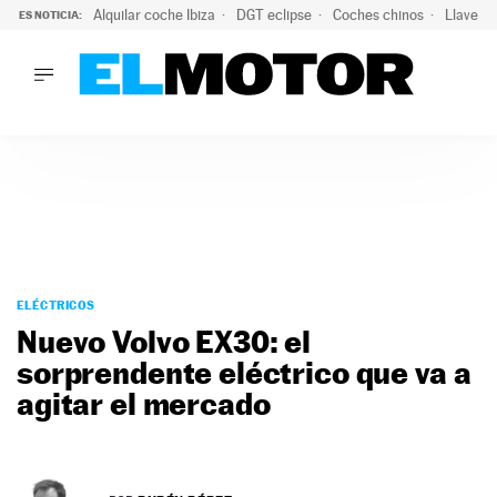
Alquilar coche Ibiza
DGT eclipse
Coches chinos
Llaves 
ES NOTICIA:
LO ÚLTIMO
El probable colapso tras el eclipse: la DGT prevé un millón 
LO ÚLTIMO
El probable colapso tras el eclipse: la DGT prevé un millón 
ACTUALIDAD
ELÉCTRICOS
CONDUCIR
PRUEBAS
Saltar
VIRALES
al
ELÉCTRICOS
PODCAST
contenido
Nuevo Volvo EX30: el
MOTOS
sorprendente eléctrico que va a
TECNOLOGÍA
agitar el mercado
SUPERCOCHES
MOTORTV
PREMIOS
SERVICIOS