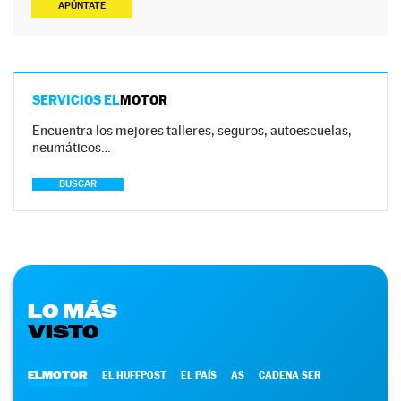
APÚNTATE
SERVICIOS EL
MOTOR
Encuentra los mejores talleres, seguros, autoescuelas,
neumáticos…
BUSCAR
LO MÁS
VISTO
ELMOTOR
EL HUFFPOST
EL PAÍS
AS
CADENA SER