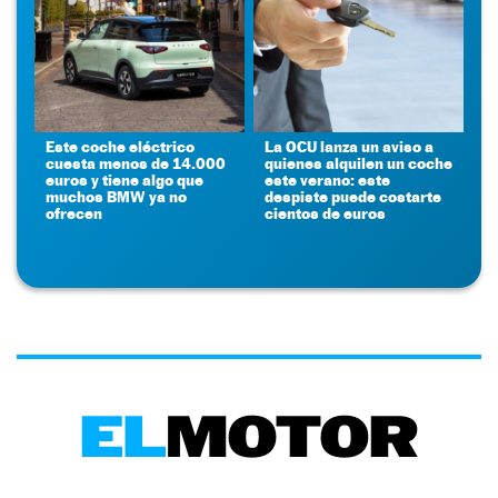
Este coche eléctrico
La OCU lanza un aviso a
cuesta menos de 14.000
quienes alquilen un coche
euros y tiene algo que
este verano: este
muchos BMW ya no
despiste puede costarte
ofrecen
cientos de euros