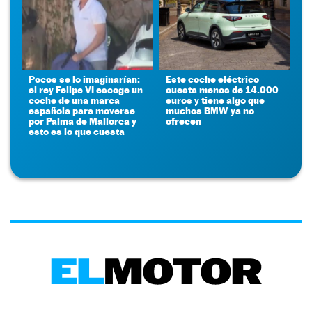
Pocos se lo imaginarían:
Este coche eléctrico
el rey Felipe VI escoge un
cuesta menos de 14.000
coche de una marca
euros y tiene algo que
española para moverse
muchos BMW ya no
por Palma de Mallorca y
ofrecen
esto es lo que cuesta