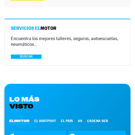
SERVICIOS EL
MOTOR
Encuentra los mejores talleres, seguros, autoescuelas,
neumáticos…
BUSCAR
LO MÁS
VISTO
ELMOTOR
EL HUFFPOST
EL PAÍS
AS
CADENA SER