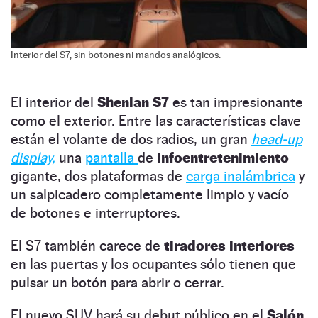
Interior del S7, sin botones ni mandos analógicos.
El interior del
Shenlan S7
es tan impresionante
como el exterior. Entre las características clave
están el volante de dos radios, un gran
head-up
display,
una
pantalla
de
infoentretenimiento
gigante, dos plataformas de
carga inalámbrica
y
un salpicadero completamente limpio y vacío
de botones e interruptores.
El S7 también carece de
tiradores interiores
en las puertas y los ocupantes sólo tienen que
pulsar un botón para abrir o cerrar.
El nuevo SUV hará su debut público en el
Salón