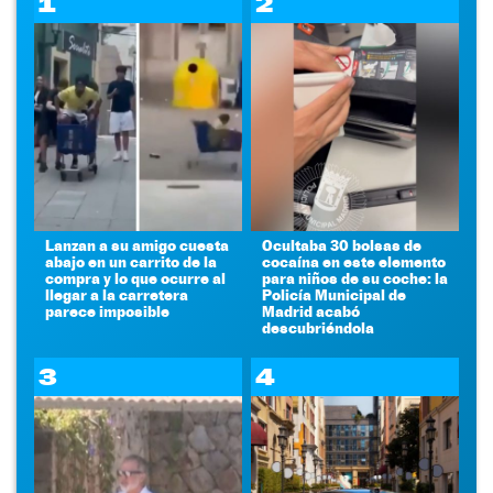
1
2
Lanzan a su amigo cuesta
Ocultaba 30 bolsas de
abajo en un carrito de la
cocaína en este elemento
compra y lo que ocurre al
para niños de su coche: la
llegar a la carretera
Policía Municipal de
parece imposible
Madrid acabó
descubriéndola
3
4