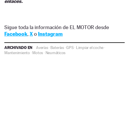
enlaces.
Sigue toda la información de EL MOTOR desde
Facebook
,
X
o
Instagram
ARCHIVADO EN
Averías
·
Baterías
·
GPS
·
Limpiar el coche
·
Mantenimiento
·
Motos
·
Neumáticos