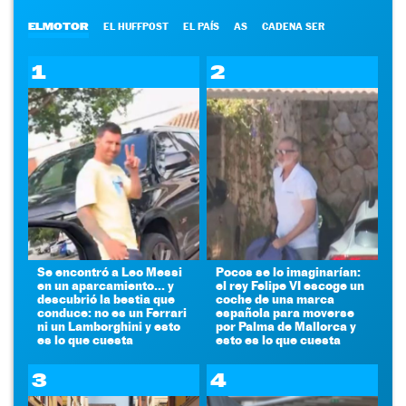
ELMOTOR
EL HUFFPOST
EL PAÍS
AS
CADENA SER
1
2
Se encontró a Leo Messi
Pocos se lo imaginarían:
en un aparcamiento... y
el rey Felipe VI escoge un
descubrió la bestia que
coche de una marca
conduce: no es un Ferrari
española para moverse
ni un Lamborghini y esto
por Palma de Mallorca y
es lo que cuesta
esto es lo que cuesta
3
4