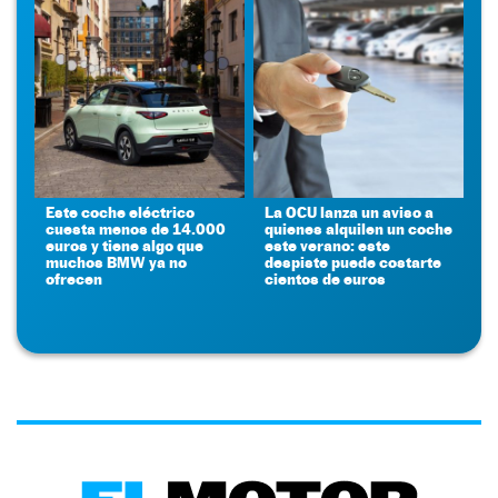
Este coche eléctrico
La OCU lanza un aviso a
cuesta menos de 14.000
quienes alquilen un coche
euros y tiene algo que
este verano: este
muchos BMW ya no
despiste puede costarte
ofrecen
cientos de euros