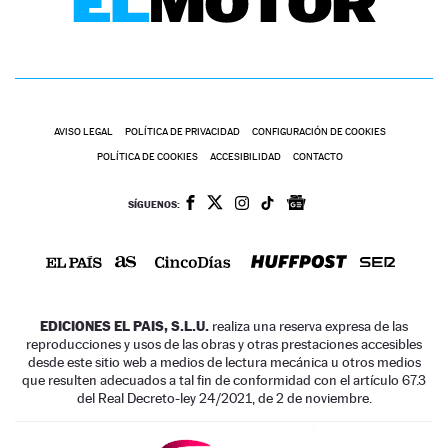
AVISO LEGAL
POLÍTICA DE PRIVACIDAD
CONFIGURACIÓN DE COOKIES
POLÍTICA DE COOKIES
ACCESIBILIDAD
CONTACTO
SÍGUENOS:
EDICIONES EL PAIS, S.L.U.
realiza una reserva expresa de las
reproducciones y usos de las obras y otras prestaciones accesibles
desde este sitio web a medios de lectura mecánica u otros medios
que resulten adecuados a tal fin de conformidad con el artículo 67.3
del Real Decreto-ley 24/2021, de 2 de noviembre.