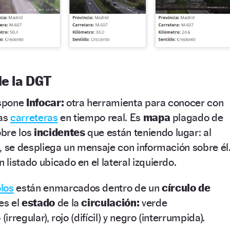
de la DGT
ispone
Infocar:
otra herramienta para conocer con
las
carreteras
en tiempo real. Es
mapa
plagado de
obre los
incidentes
que están teniendo lugar: al
, se despliega un mensaje con información sobre él
listado ubicado en el lateral izquierdo.
los
están enmarcados dentro de un
círculo de
es el
estado
de la
circulación:
verde
(irregular), rojo (difícil) y negro (interrumpida).