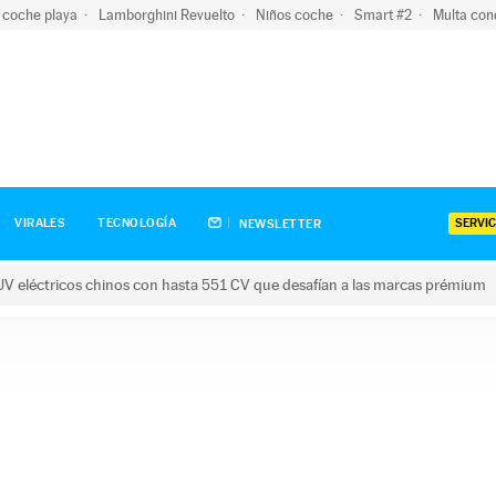
 coche playa
Lamborghini Revuelto
Niños coche
Smart #2
Multa con
SERVIC
VIRALES
TECNOLOGÍA
NEWSLETTER
V eléctricos chinos con hasta 551 CV que desafían a las marcas prémium
tricos chinos con hasta 551 CV que desafían a las marcas prém