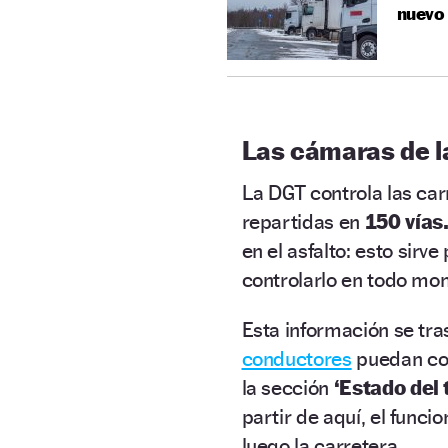
nuevo 
Las cámaras de l
La DGT controla las ca
repartidas en
150 vías
en el asfalto: esto sir
controlarlo en todo mo
Esta información se tra
conductores
puedan cons
la sección
‘Estado del 
partir de aquí, el funci
luego la carretera.