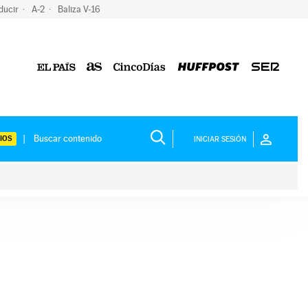
ducir
A-2
Baliza V-16
IOS
INICIAR SESIÓN
ium