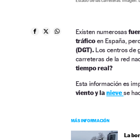
Estado de las carreteras. Imagen: 
Existen numerosas
fue
tráfico
en España, pero
(DGT).
Los centros de g
carreteras de la red n
tiempo real?
Esta información es imp
viento y la
nieve
se ha
MÁS INFORMACIÓN
La bor