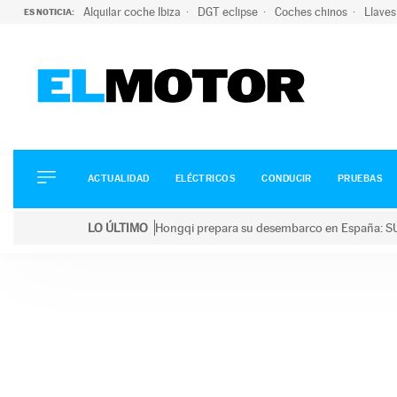
Alquilar coche Ibiza
DGT eclipse
Coches chinos
Llaves
ES NOTICIA:
ACTUALIDAD
ELÉCTRICOS
CONDUCIR
ACTUALIDAD
ELÉCTRICOS
CONDUCIR
PRUEBAS
PRUEBAS
Saltar
VIRALES
LO ÚLTIMO
Hongqi prepara su desembarco en España: SU
al
PODCAST
LO ÚLTIMO
Hongqi prepara su desembarco en España: SUV eléc
contenido
MOTOS
TECNOLOGÍA
SUPERCOCHES
MOTORTV
PREMIOS
SERVICIOS