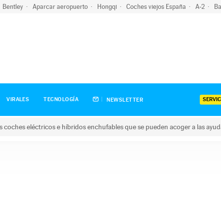
Bentley
Aparcar aeropuerto
Hongqi
Coches viejos España
A-2
Ba
SERVIC
VIRALES
TECNOLOGÍA
NEWSLETTER
s coches eléctricos e híbridos enchufables que se pueden acoger a las ayu
hes eléctricos e híbridos enchufables que se pueden acoger a la