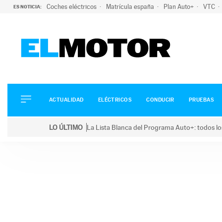
Coches eléctricos
Matrícula españa
Plan Auto+
VTC
ES NOTICIA:
ACTUALIDAD
ELÉCTRICOS
CONDUCIR
ACTUALIDAD
ELÉCTRICOS
CONDUCIR
PRUEBAS
PRUEBAS
Saltar
VIRALES
LO ÚLTIMO
La Lista Blanca del Programa Auto+: todos lo
al
PODCAST
LO ÚLTIMO
La Lista Blanca del Programa Auto+: todos los coc
contenido
MOTOS
TECNOLOGÍA
SUPERCOCHES
MOTORTV
PREMIOS
SERVICIOS