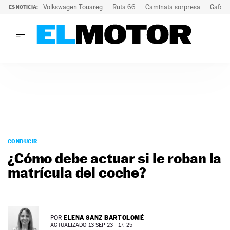
Volkswagen Touareg
Ruta 66
Caminata sorpresa
Gafas 
ES NOTICIA:
LO ÚLTIMO
Ni se te ocurra usar las gafas del eclipse al volante: el moti
LO ÚLTIMO
Ni se te ocurra usar las gafas del eclipse al volante: el motiv
ACTUALIDAD
ELÉCTRICOS
CONDUCIR
PRUEBAS
Saltar
VIRALES
al
CONDUCIR
PODCAST
contenido
¿Cómo debe actuar si le roban la
MOTOS
matrícula del coche?
TECNOLOGÍA
SUPERCOCHES
MOTORTV
PREMIOS
ELENA SANZ BARTOLOMÉ
POR
SERVICIOS
ACTUALIZADO 13 SEP 23 - 17: 25