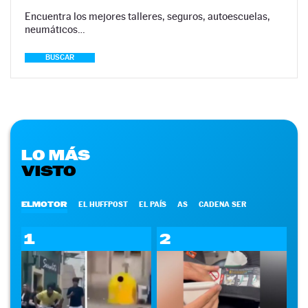
Encuentra los mejores talleres, seguros, autoescuelas,
neumáticos…
BUSCAR
LO MÁS
VISTO
ELMOTOR
EL HUFFPOST
EL PAÍS
AS
CADENA SER
1
2