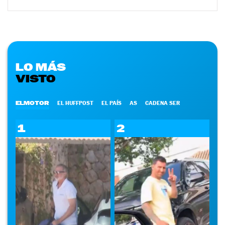
LO MÁS
VISTO
ELMOTOR
EL HUFFPOST
EL PAÍS
AS
CADENA SER
1
2