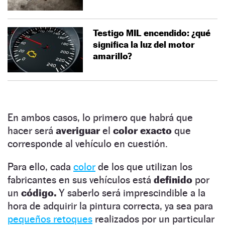
Testigo MIL encendido: ¿qué
significa la luz del motor
amarillo?
En ambos casos, lo primero que habrá que
hacer será
averiguar
el
color exacto
que
corresponde al vehículo en cuestión.
Para ello, cada
color
de los que utilizan los
fabricantes en sus vehículos está
definido
por
un
código.
Y saberlo será imprescindible a la
hora de adquirir la pintura correcta, ya sea para
pequeños retoques
realizados por un particular