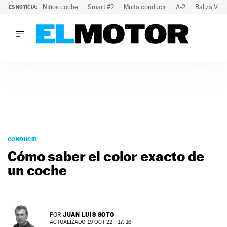
Niños coche
Smart #2
Multa conducir
A-2
Baliza V-1
ES NOTICIA:
LO ÚLTIMO
La OCU lanza un aviso a quienes alquilen un coche este vera
LO ÚLTIMO
La OCU lanza un aviso a quienes alquilen un coche este vera
ACTUALIDAD
ELÉCTRICOS
CONDUCIR
PRUEBAS
Saltar
VIRALES
al
CONDUCIR
PODCAST
contenido
Cómo saber el color exacto de
MOTOS
un coche
TECNOLOGÍA
SUPERCOCHES
MOTORTV
PREMIOS
JUAN LUIS SOTO
POR
SERVICIOS
ACTUALIZADO 19 OCT 22 - 17: 16