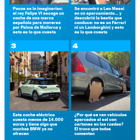
Pocos se lo imaginarían:
Se encontró a Leo Messi
el rey Felipe VI escoge un
en un aparcamiento... y
coche de una marca
descubrió la bestia que
española para moverse
conduce: no es un Ferrari
por Palma de Mallorca y
ni un Lamborghini y esto
esto es lo que cuesta
es lo que cuesta
3
4
Este coche eléctrico
¿Por qué se ven vehículos
cuesta menos de 14.000
aparcados al sol con
euros y tiene algo que
cartones en las ruedas?
muchos BMW ya no
El truco que todos
ofrecen
comentan