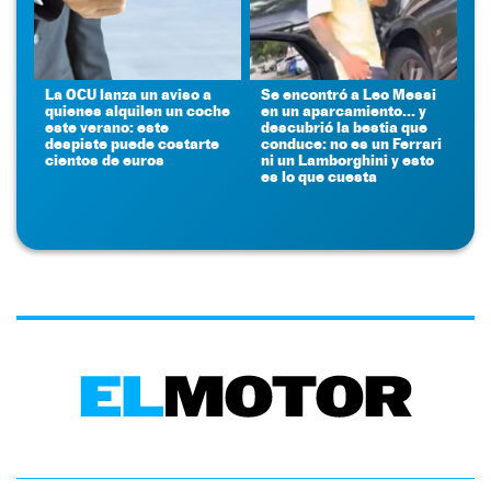
La OCU lanza un aviso a
Se encontró a Leo Messi
quienes alquilen un coche
en un aparcamiento... y
este verano: este
descubrió la bestia que
despiste puede costarte
conduce: no es un Ferrari
cientos de euros
ni un Lamborghini y esto
es lo que cuesta