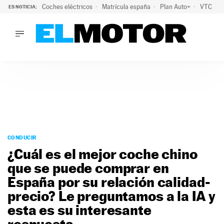
Coches eléctricos
Matrícula españa
Plan Auto+
VTC
ES NOTICIA:
LO ÚLTIMO
La Lista Blanca del Programa Auto+: todos los coches eléct
LO ÚLTIMO
La Lista Blanca del Programa Auto+: todos los coches eléctr
ACTUALIDAD
ELÉCTRICOS
CONDUCIR
PRUEBAS
Saltar
VIRALES
al
CONDUCIR
PODCAST
contenido
¿Cuál es el mejor coche chino
MOTOS
que se puede comprar en
TECNOLOGÍA
España por su relación calidad-
SUPERCOCHES
MOTORTV
precio? Le preguntamos a la IA y
PREMIOS
esta es su interesante
SERVICIOS
respuesta