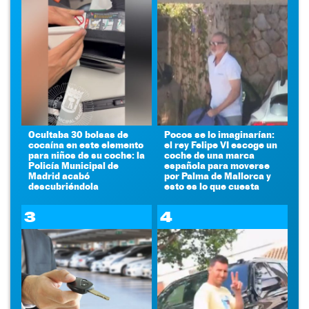
Ocultaba 30 bolsas de
Pocos se lo imaginarían:
cocaína en este elemento
el rey Felipe VI escoge un
para niños de su coche: la
coche de una marca
Policía Municipal de
española para moverse
Madrid acabó
por Palma de Mallorca y
descubriéndola
esto es lo que cuesta
3
4