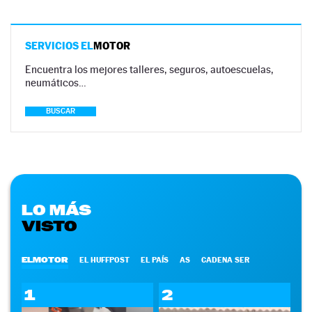
SERVICIOS EL
MOTOR
Encuentra los mejores talleres, seguros, autoescuelas,
neumáticos…
BUSCAR
LO MÁS
VISTO
ELMOTOR
EL HUFFPOST
EL PAÍS
AS
CADENA SER
1
2