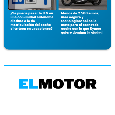
¿Se puede pasar la ITV en
Menos de 2.500 euros,
una comunidad autónoma
más segura y
distinta a la de
tecnológica: así es la
matriculación del coche
moto para el carnet de
si te toca en vacaciones?
coche con la que Kymco
quiere dominar la ciudad