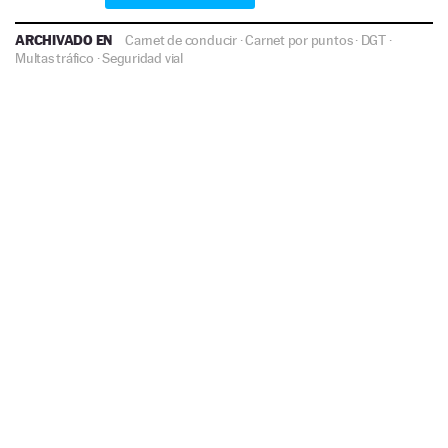
ARCHIVADO EN
Carnet de conducir
·
Carnet por puntos
·
DGT
·
Multas tráfico
·
Seguridad vial