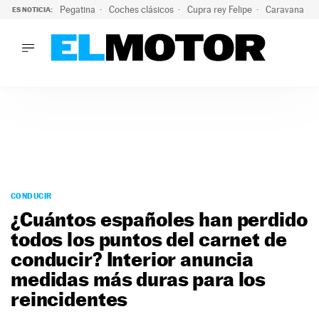
Pegatina
Coches clásicos
Cupra rey Felipe
Caravana lig
ES NOTICIA:
LO ÚLTIMO
¿Conocías esta pegatina de moda?: puede salvar tu coche d
LO ÚLTIMO
¿Conocías esta pegatina de moda?: puede salvar tu coche de
ACTUALIDAD
ELÉCTRICOS
CONDUCIR
PRUEBAS
Saltar
VIRALES
al
CONDUCIR
PODCAST
contenido
¿Cuántos españoles han perdido
MOTOS
todos los puntos del carnet de
TECNOLOGÍA
conducir? Interior anuncia
SUPERCOCHES
MOTORTV
medidas más duras para los
PREMIOS
reincidentes
SERVICIOS