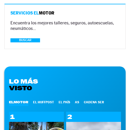
SERVICIOS EL
MOTOR
Encuentra los mejores talleres, seguros, autoescuelas,
neumáticos…
BUSCAR
LO MÁS
VISTO
ELMOTOR
EL HUFFPOST
EL PAÍS
AS
CADENA SER
1
2