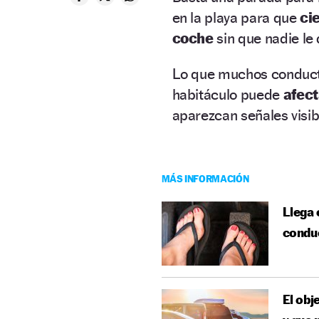
en la playa para que
ci
coche
sin que nadie le
Lo que muchos conduc
habitáculo puede
afect
aparezcan señales visib
MÁS INFORMACIÓN
Llega 
condu
El obj