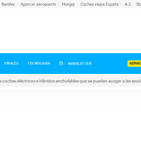
Bentley
Aparcar aeropuerto
Hongqi
Coches viejos España
A-2
Ba
SERVIC
VIRALES
TECNOLOGÍA
NEWSLETTER
s coches eléctricos e híbridos enchufables que se pueden acoger a las ayu
hes eléctricos e híbridos enchufables que se pueden acoger a la