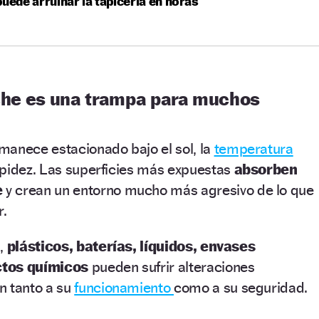
puede arruinar la tapicería en horas
coche es una trampa para muchos
manece estacionado bajo el sol, la
temperatura
apidez. Las superficies más expuestas
absorben
e
y crean un entorno mucho más agresivo de lo que
r.
s,
plásticos, baterías, líquidos, envases
ctos químicos
pueden sufrir alteraciones
n tanto a su
funcionamiento
como a su seguridad.