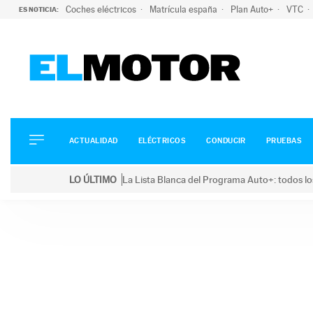
Coches eléctricos
Matrícula españa
Plan Auto+
VTC
ES NOTICIA:
ACTUALIDAD
ELÉCTRICOS
CONDUCIR
ACTUALIDAD
ELÉCTRICOS
CONDUCIR
PRUEBAS
PRUEBAS
Saltar
VIRALES
LO ÚLTIMO
La Lista Blanca del Programa Auto+: todos lo
al
PODCAST
LO ÚLTIMO
La Lista Blanca del Programa Auto+: todos los coc
contenido
MOTOS
TECNOLOGÍA
SUPERCOCHES
MOTORTV
PREMIOS
SERVICIOS