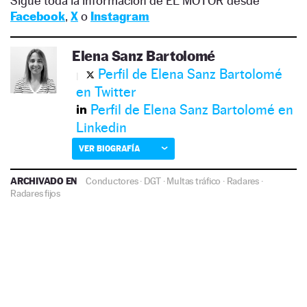
Sigue toda la información de EL MOTOR desde
Facebook
,
X
o
Instagram
Elena Sanz Bartolomé
Perfil de Elena Sanz Bartolomé
en Twitter
Perfil de Elena Sanz Bartolomé en
Linkedin
VER BIOGRAFÍA
ARCHIVADO EN
Conductores
·
DGT
·
Multas tráfico
·
Radares
·
Radares fijos