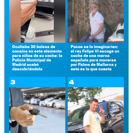
Ocultaba 30 bolsas de
Pocos se lo imaginarían:
cocaína en este elemento
el rey Felipe VI escoge un
para niños de su coche: la
coche de una marca
Policía Municipal de
española para moverse
Madrid acabó
por Palma de Mallorca y
descubriéndola
esto es lo que cuesta
3
4