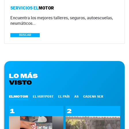
SERVICIOS EL
MOTOR
Encuentra los mejores talleres, seguros, autoescuelas,
neumáticos…
BUSCAR
LO MÁS
VISTO
ELMOTOR
EL HUFFPOST
EL PAÍS
AS
CADENA SER
1
2