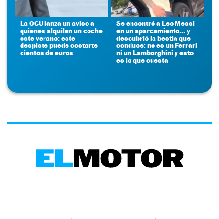
La OCU lanza un aviso a
Se encontró a Leo Messi
quienes alquilen un coche
en un aparcamiento... y
este verano: este
descubrió la bestia que
despiste puede costarte
conduce: no es un Ferrari
cientos de euros
ni un Lamborghini y esto
es lo que cuesta