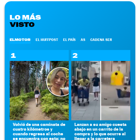
LO MÁS
VISTO
ELMOTOR
EL HUFFPOST
EL PAÍS
AS
CADENA SER
1
2
Volvió de una caminata de
Lanzan a su amigo cuesta
cuatro kilómetros y
abajo en un carrito de la
cuando regresa al coche
compra y lo que ocurre al
se encuentra con esto: no
llegar a la carretera