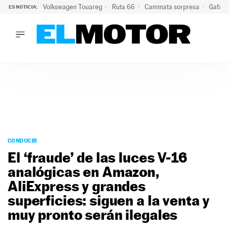
Volkswagen Touareg
Ruta 66
Caminata sorpresa
Gafas 
ES NOTICIA:
LO ÚLTIMO
Ni se te ocurra usar las gafas del eclipse al volante: el moti
LO ÚLTIMO
Ni se te ocurra usar las gafas del eclipse al volante: el motiv
ACTUALIDAD
ELÉCTRICOS
CONDUCIR
PRUEBAS
Saltar
VIRALES
al
CONDUCIR
PODCAST
contenido
El ‘fraude’ de las luces V-16
MOTOS
analógicas en Amazon,
TECNOLOGÍA
AliExpress y grandes
SUPERCOCHES
MOTORTV
superficies: siguen a la venta y
PREMIOS
muy pronto serán ilegales
SERVICIOS