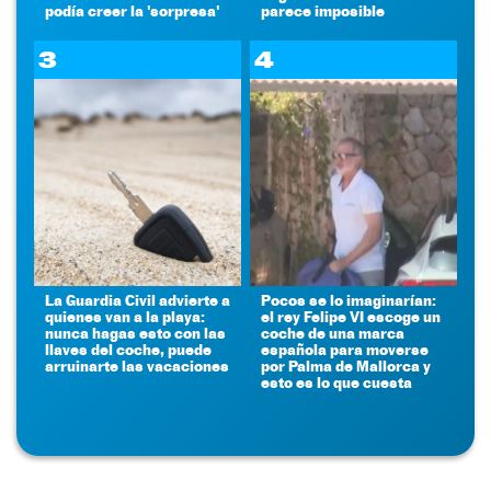
podía creer la 'sorpresa'
parece imposible
3
4
La Guardia Civil advierte a
Pocos se lo imaginarían:
quienes van a la playa:
el rey Felipe VI escoge un
nunca hagas esto con las
coche de una marca
llaves del coche, puede
española para moverse
arruinarte las vacaciones
por Palma de Mallorca y
esto es lo que cuesta