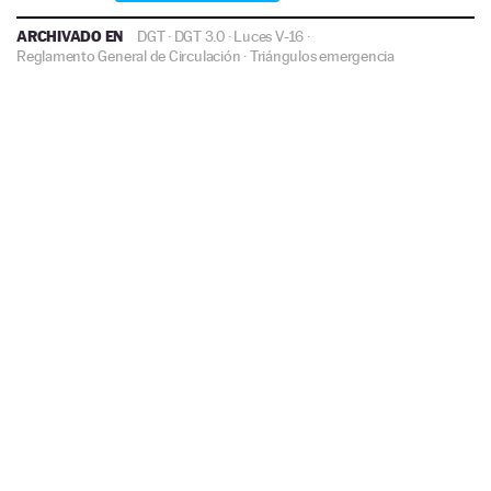
ARCHIVADO EN
DGT
·
DGT 3.0
·
Luces V-16
·
Reglamento General de Circulación
·
Triángulos emergencia