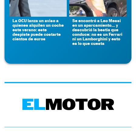
La OCU lanza un aviso a
Se encontró a Leo Messi
quienes alquilen un coche
en un aparcamiento... y
este verano: este
descubrió la bestia que
despiste puede costarte
conduce: no es un Ferrari
cientos de euros
ni un Lamborghini y esto
es lo que cuesta