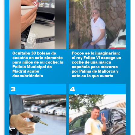
Ocultaba 30 bolsas de
Pocos se lo imaginarían:
cocaína en este elemento
el rey Felipe VI escoge un
para niños de su coche: la
coche de una marca
Policía Municipal de
española para moverse
Madrid acabó
por Palma de Mallorca y
descubriéndola
esto es lo que cuesta
3
4