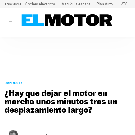
Coches eléctricos
Matrícula españa
Plan Auto+
VTC
ES NOTICIA:
LO ÚLTIMO
La Lista Blanca del Programa Auto+: todos los coches eléct
LO ÚLTIMO
La Lista Blanca del Programa Auto+: todos los coches eléctr
ACTUALIDAD
ELÉCTRICOS
CONDUCIR
PRUEBAS
Saltar
VIRALES
al
CONDUCIR
PODCAST
contenido
¿Hay que dejar el motor en
MOTOS
marcha unos minutos tras un
TECNOLOGÍA
desplazamiento largo?
SUPERCOCHES
MOTORTV
PREMIOS
SERVICIOS