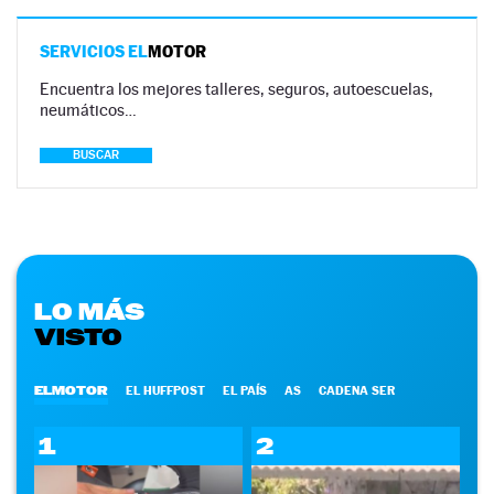
SERVICIOS EL
MOTOR
Encuentra los mejores talleres, seguros, autoescuelas,
neumáticos…
BUSCAR
LO MÁS
VISTO
ELMOTOR
EL HUFFPOST
EL PAÍS
AS
CADENA SER
1
2