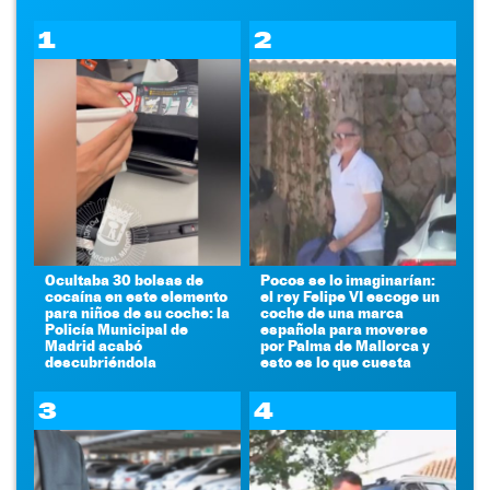
1
2
Ocultaba 30 bolsas de
Pocos se lo imaginarían:
cocaína en este elemento
el rey Felipe VI escoge un
para niños de su coche: la
coche de una marca
Policía Municipal de
española para moverse
Madrid acabó
por Palma de Mallorca y
descubriéndola
esto es lo que cuesta
3
4