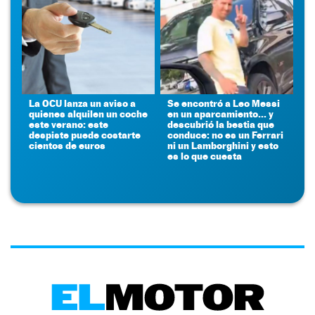
La OCU lanza un aviso a
Se encontró a Leo Messi
quienes alquilen un coche
en un aparcamiento... y
este verano: este
descubrió la bestia que
despiste puede costarte
conduce: no es un Ferrari
cientos de euros
ni un Lamborghini y esto
es lo que cuesta