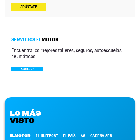
APÚNTATE
SERVICIOS EL
MOTOR
Encuentra los mejores talleres, seguros, autoescuelas,
neumáticos…
BUSCAR
LO MÁS
VISTO
ELMOTOR
EL HUFFPOST
EL PAÍS
AS
CADENA SER