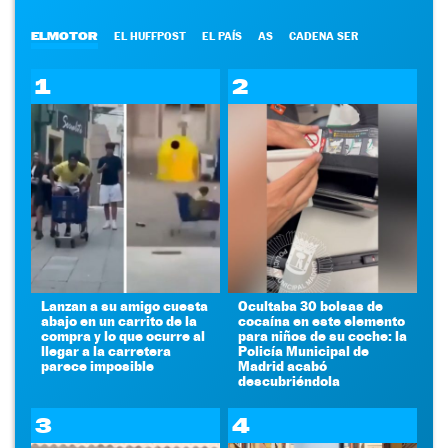
ELMOTOR
EL HUFFPOST
EL PAÍS
AS
CADENA SER
1
2
Lanzan a su amigo cuesta
Ocultaba 30 bolsas de
abajo en un carrito de la
cocaína en este elemento
compra y lo que ocurre al
para niños de su coche: la
llegar a la carretera
Policía Municipal de
parece imposible
Madrid acabó
descubriéndola
3
4