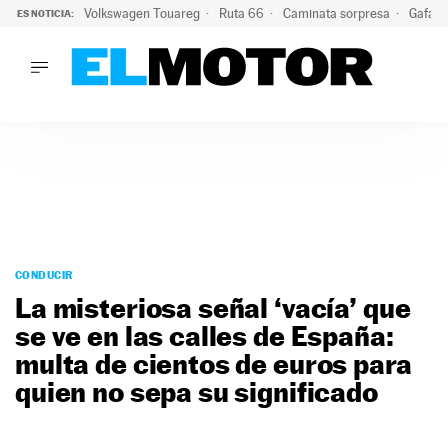
Volkswagen Touareg
Ruta 66
Caminata sorpresa
Gafas 
ES NOTICIA:
LO ÚLTIMO
Ni se te ocurra usar las gafas del eclipse al volante: el moti
LO ÚLTIMO
Ni se te ocurra usar las gafas del eclipse al volante: el motiv
ACTUALIDAD
ELÉCTRICOS
CONDUCIR
PRUEBAS
Saltar
VIRALES
al
CONDUCIR
PODCAST
contenido
La misteriosa señal ‘vacía’ que
MOTOS
se ve en las calles de España:
TECNOLOGÍA
multa de cientos de euros para
SUPERCOCHES
MOTORTV
quien no sepa su significado
PREMIOS
SERVICIOS