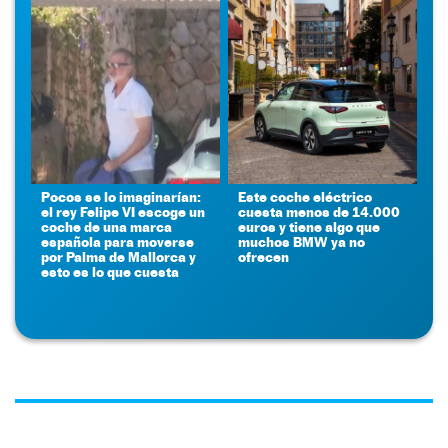
Pocos se lo imaginarían:
Este coche eléctrico
el rey Felipe VI escoge un
cuesta menos de 14.000
coche de una marca
euros y tiene algo que
española para moverse
muchos BMW ya no
por Palma de Mallorca y
ofrecen
esto es lo que cuesta