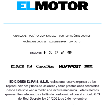
AVISO LEGAL
POLÍTICA DE PRIVACIDAD
CONFIGURACIÓN DE COOKIES
POLÍTICA DE COOKIES
ACCESIBILIDAD
CONTACTO
SÍGUENOS:
EDICIONES EL PAIS, S.L.U.
realiza una reserva expresa de las
reproducciones y usos de las obras y otras prestaciones accesibles
desde este sitio web a medios de lectura mecánica u otros medios
que resulten adecuados a tal fin de conformidad con el artículo 67.3
del Real Decreto-ley 24/2021, de 2 de noviembre.