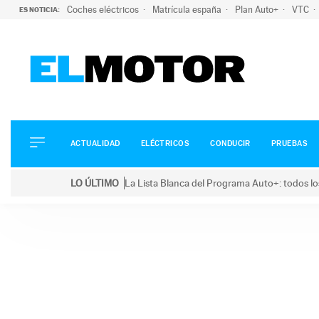
Coches eléctricos
Matrícula españa
Plan Auto+
VTC
ES NOTICIA:
ACTUALIDAD
ELÉCTRICOS
CONDUCIR
ACTUALIDAD
ELÉCTRICOS
CONDUCIR
PRUEBAS
PRUEBAS
Saltar
VIRALES
LO ÚLTIMO
La Lista Blanca del Programa Auto+: todos lo
al
PODCAST
LO ÚLTIMO
La Lista Blanca del Programa Auto+: todos los coc
contenido
MOTOS
TECNOLOGÍA
SUPERCOCHES
MOTORTV
PREMIOS
SERVICIOS