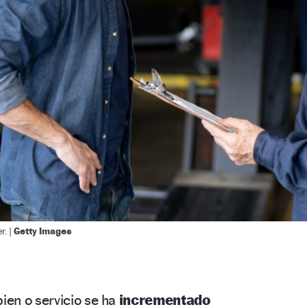
Getty Images
r. |
bien o servicio se ha
incrementado