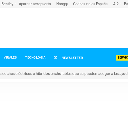
Bentley
Aparcar aeropuerto
Hongqi
Coches viejos España
A-2
Ba
SERVIC
VIRALES
TECNOLOGÍA
NEWSLETTER
s coches eléctricos e híbridos enchufables que se pueden acoger a las ayu
hes eléctricos e híbridos enchufables que se pueden acoger a la