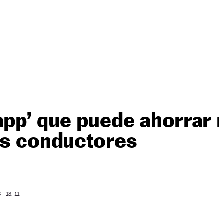
app’ que puede ahorra
os conductores
- 18: 11