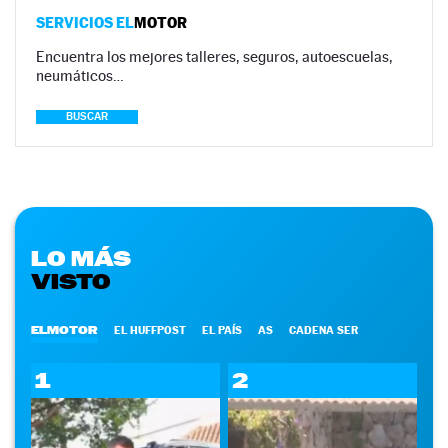
SERVICIOS EL
MOTOR
Encuentra los mejores talleres, seguros, autoescuelas,
neumáticos…
BUSCAR
LO MÁS
VISTO
ELMOTOR
EL HUFFPOST
EL PAÍS
AS
CADENA SER
1
2