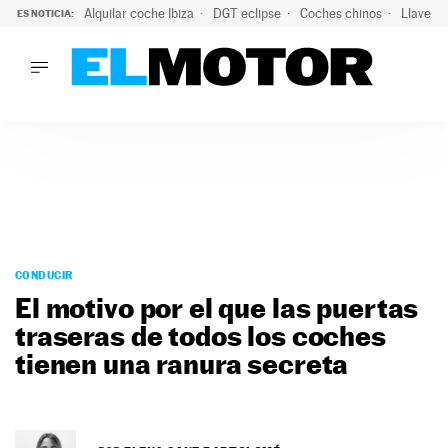
Alquilar coche Ibiza
DGT eclipse
Coches chinos
Llaves 
ES NOTICIA:
LO ÚLTIMO
El probable colapso tras el eclipse: la DGT prevé un millón 
LO ÚLTIMO
El probable colapso tras el eclipse: la DGT prevé un millón 
ACTUALIDAD
ELÉCTRICOS
CONDUCIR
PRUEBAS
Saltar
VIRALES
al
CONDUCIR
PODCAST
contenido
El motivo por el que las puertas
MOTOS
traseras de todos los coches
TECNOLOGÍA
tienen una ranura secreta
SUPERCOCHES
MOTORTV
PREMIOS
SERVICIOS