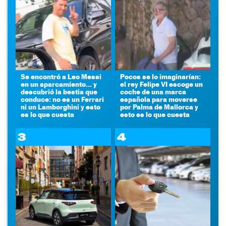
Se encontró a Leo Messi
Pocos se lo imaginarían:
en un aparcamiento... y
el rey Felipe VI escoge un
descubrió la bestia que
coche de una marca
conduce: no es un Ferrari
española para moverse
ni un Lamborghini y esto
por Palma de Mallorca y
es lo que cuesta
esto es lo que cuesta
3
4