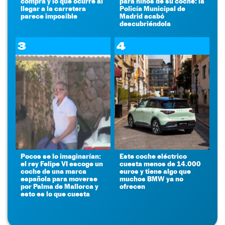
compra y lo que ocurre al
para niños de su coche: la
llegar a la carretera
Policía Municipal de
parece imposible
Madrid acabó
descubriéndola
3
4
Pocos se lo imaginarían:
Este coche eléctrico
el rey Felipe VI escoge un
cuesta menos de 14.000
coche de una marca
euros y tiene algo que
española para moverse
muchos BMW ya no
por Palma de Mallorca y
ofrecen
esto es lo que cuesta