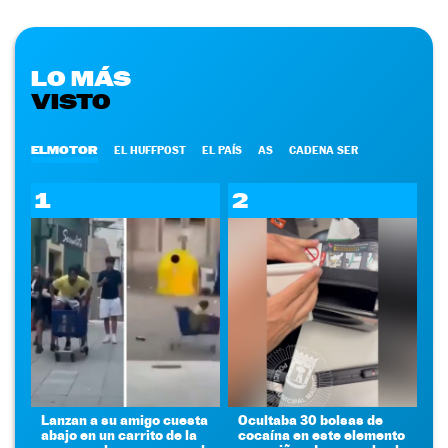
LO MÁS
VISTO
ELMOTOR
EL HUFFPOST
EL PAÍS
AS
CADENA SER
1
2
Lanzan a su amigo cuesta
Ocultaba 30 bolsas de
abajo en un carrito de la
cocaína en este elemento