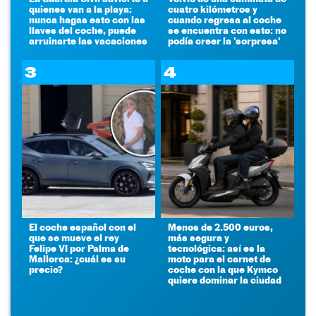
quienes van a la playa:
cuatro kilómetros y
nunca hagas esto con las
cuando regresa al coche
llaves del coche, puede
se encuentra con esto: no
arruinarte las vacaciones
podía creer la 'sorpresa'
3
4
El coche español con el
Menos de 2.500 euros,
que se mueve el rey
más segura y
Felipe VI por Palma de
tecnológica: así es la
Mallorca: ¿cuál es su
moto para el carnet de
precio?
coche con la que Kymco
quiere dominar la ciudad