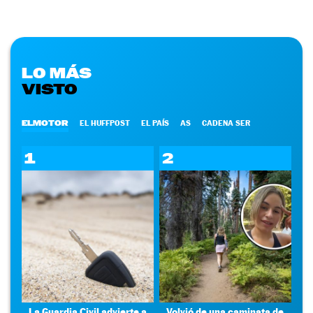
LO MÁS
VISTO
ELMOTOR
EL HUFFPOST
EL PAÍS
AS
CADENA SER
1
2
La Guardia Civil advierte a
Volvió de una caminata de