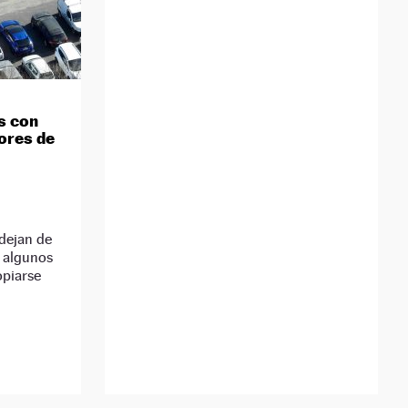
s con
tores de
dejan de
 algunos
opiarse