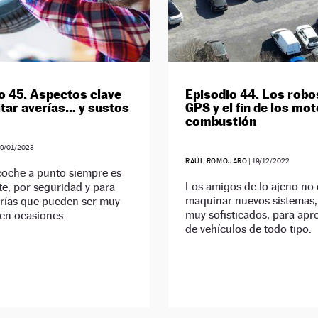
o 45. Aspectos clave
Episodio 44. Los robo
itar averías… y sustos
GPS y el fin de los mo
combustión
9/01/2023
RAÚL ROMOJARO
|
19/12/2022
coche a punto siempre es
Los amigos de lo ajeno no 
e, por seguridad y para
maquinar nuevos sistemas,
erías que pueden ser muy
muy sofisticados, para apr
en ocasiones.
de vehículos de todo tipo.