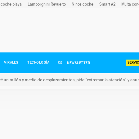
 coche playa
Lamborghini Revuelto
Niños coche
Smart #2
Multa con
SERVIC
VIRALES
TECNOLOGÍA
NEWSLETTER
revé un millón y medio de desplazamientos, pide “extremar la atención” y anu
n millón y medio de desplazamientos, pide “extremar la atención”