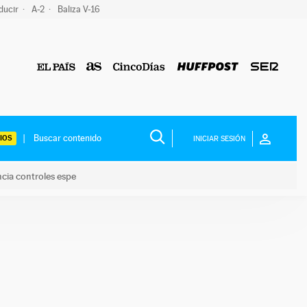
ducir
A-2
Baliza V-16
IOS
INICIAR SESIÓN
ncia controles espe
 y anuncia controles espe