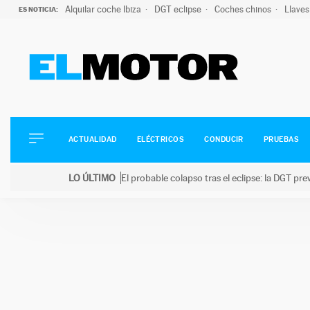
Alquilar coche Ibiza
DGT eclipse
Coches chinos
Llaves
ES NOTICIA:
ACTUALIDAD
ELÉCTRICOS
CONDUCIR
ACTUALIDAD
ELÉCTRICOS
CONDUCIR
PRUEBAS
PRUEBAS
Saltar
VIRALES
LO ÚLTIMO
El probable colapso tras el eclipse: la DGT p
al
PODCAST
LO ÚLTIMO
El probable colapso tras el eclipse: la DGT prevé u
contenido
MOTOS
TECNOLOGÍA
SUPERCOCHES
MOTORTV
PREMIOS
SERVICIOS