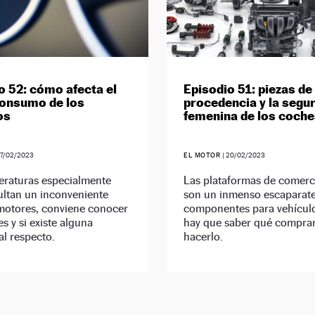
o 52: cómo afecta el
Episodio 51: piezas d
 consumo de los
procedencia y la segu
os
femenina de los coch
7/02/2023
EL MOTOR
|
20/02/2023
eraturas especialmente
Las plataformas de comerci
ultan un inconveniente
son un inmenso escaparat
 motores, conviene conocer
componentes para vehículo
es y si existe alguna
hay que saber qué compra
al respecto.
hacerlo.