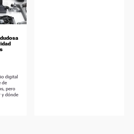
e dudosa
ridad
es
o digital
e de
s, pero
r y dónde