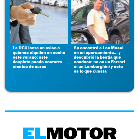
La OCU lanza un aviso a
Se encontró a Leo Messi
quienes alquilen un coche
en un aparcamiento... y
este verano: este
descubrió la bestia que
despiste puede costarte
conduce: no es un Ferrari
cientos de euros
ni un Lamborghini y esto
es lo que cuesta