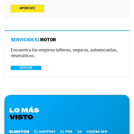
APÚNTATE
SERVICIOS EL
MOTOR
Encuentra los mejores talleres, seguros, autoescuelas,
neumáticos…
BUSCAR
LO MÁS
VISTO
ELMOTOR
EL HUFFPOST
EL PAÍS
AS
CADENA SER