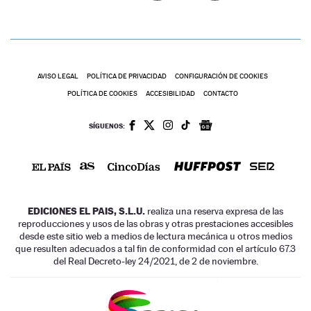
AVISO LEGAL
POLÍTICA DE PRIVACIDAD
CONFIGURACIÓN DE COOKIES
POLÍTICA DE COOKIES
ACCESIBILIDAD
CONTACTO
SÍGUENOS:
EDICIONES EL PAIS, S.L.U.
realiza una reserva expresa de las
reproducciones y usos de las obras y otras prestaciones accesibles
desde este sitio web a medios de lectura mecánica u otros medios
que resulten adecuados a tal fin de conformidad con el artículo 67.3
del Real Decreto-ley 24/2021, de 2 de noviembre.