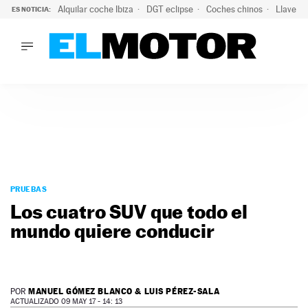
Alquilar coche Ibiza
DGT eclipse
Coches chinos
Llaves 
ES NOTICIA:
LO ÚLTIMO
Hongqi prepara su desembarco en España: SUV eléctricos c
LO ÚLTIMO
Hongqi prepara su desembarco en España: SUV eléctricos c
ACTUALIDAD
ELÉCTRICOS
CONDUCIR
PRUEBAS
Saltar
VIRALES
al
PRUEBAS
PODCAST
contenido
Los cuatro SUV que todo el
MOTOS
mundo quiere conducir
TECNOLOGÍA
SUPERCOCHES
MOTORTV
PREMIOS
MANUEL GÓMEZ BLANCO & LUIS PÉREZ-SALA
POR
SERVICIOS
ACTUALIZADO 09 MAY 17 - 14: 13