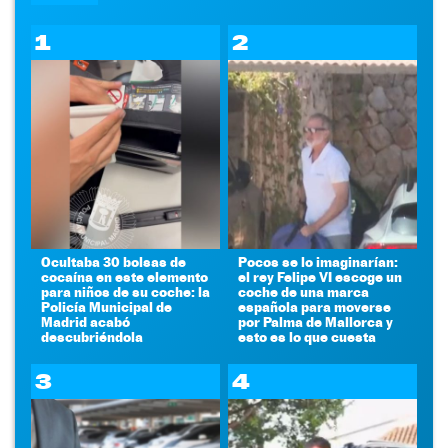
1
2
Ocultaba 30 bolsas de
Pocos se lo imaginarían:
cocaína en este elemento
el rey Felipe VI escoge un
para niños de su coche: la
coche de una marca
Policía Municipal de
española para moverse
Madrid acabó
por Palma de Mallorca y
descubriéndola
esto es lo que cuesta
3
4