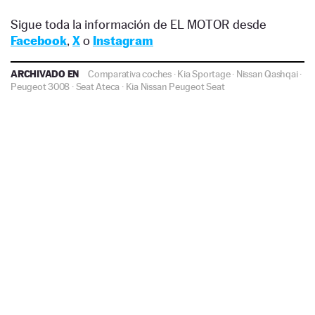
Sigue toda la información de EL MOTOR desde
Facebook
,
X
o
Instagram
ARCHIVADO EN
Comparativa coches
·
Kia Sportage
·
Nissan Qashqai
·
Peugeot 3008
·
Seat Ateca
·
Kia
Nissan
Peugeot
Seat