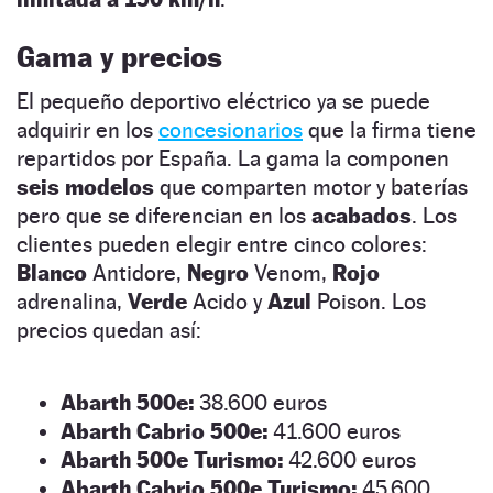
Gama y precios
El pequeño deportivo eléctrico ya se puede
adquirir en los
concesionarios
que la firma tiene
repartidos por España. La gama la componen
seis modelos
que comparten motor y baterías
pero que se diferencian en los
acabados
. Los
clientes pueden elegir entre cinco colores:
Blanco
Antidore,
Negro
Venom,
Rojo
adrenalina,
Verde
Acido y
Azul
Poison. Los
precios quedan así:
Abarth 500e:
38.600 euros
Abarth Cabrio 500e:
41.600 euros
Abarth 500e Turismo:
42.600 euros
Abarth Cabrio 500e Turismo:
45.600