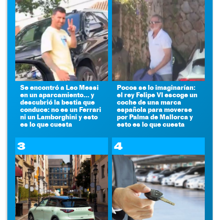
Se encontró a Leo Messi
Pocos se lo imaginarían:
en un aparcamiento... y
el rey Felipe VI escoge un
descubrió la bestia que
coche de una marca
conduce: no es un Ferrari
española para moverse
ni un Lamborghini y esto
por Palma de Mallorca y
es lo que cuesta
esto es lo que cuesta
3
4