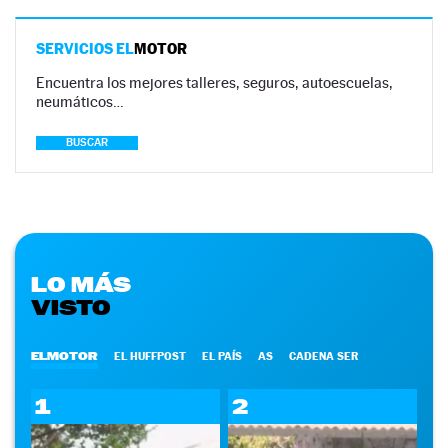
SERVICIOS EL
MOTOR
Encuentra los mejores talleres, seguros, autoescuelas,
neumáticos…
BUSCAR
LO MÁS
VISTO
ELMOTOR
EL HUFFPOST
EL PAÍS
AS
CADENA SER
1
2