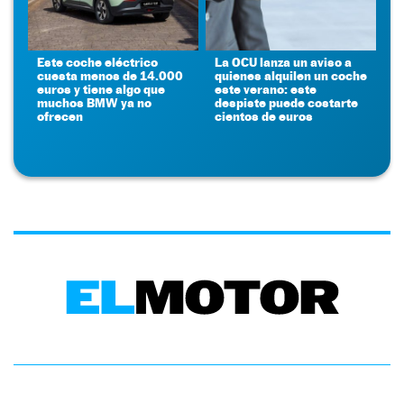
Este coche eléctrico
La OCU lanza un aviso a
cuesta menos de 14.000
quienes alquilen un coche
euros y tiene algo que
este verano: este
muchos BMW ya no
despiste puede costarte
ofrecen
cientos de euros