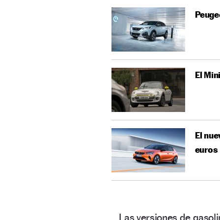
Peugeo
El Min
El nue
euros
Las versiones de gasol