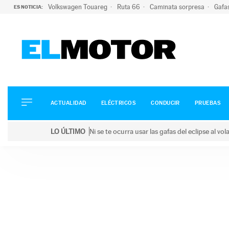
Volkswagen Touareg
Ruta 66
Caminata sorpresa
Gafa
ES NOTICIA:
ACTUALIDAD
ELÉCTRICOS
CONDUCIR
ACTUALIDAD
ELÉCTRICOS
CONDUCIR
PRUEBAS
PRUEBAS
Saltar
VIRALES
LO ÚLTIMO
Ni se te ocurra usar las gafas del eclipse al v
al
PODCAST
LO ÚLTIMO
Ni se te ocurra usar las gafas del eclipse al volant
contenido
MOTOS
TECNOLOGÍA
SUPERCOCHES
MOTORTV
PREMIOS
SERVICIOS