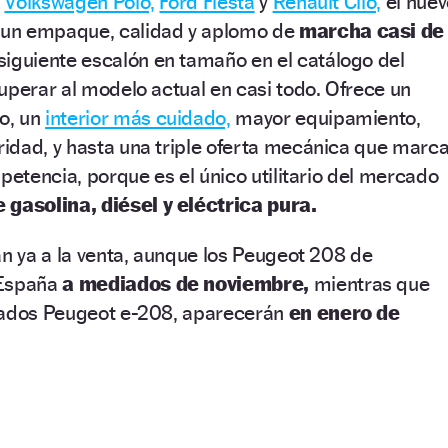
y
Volkswagen Polo,
Ford Fiesta
y
Renault Clio,
el nuev
un empaque, calidad y aplomo de
marcha casi de
siguiente escalón en tamaño en el catálogo del
uperar al modelo actual en casi todo. Ofrece un
o, un
interior más cuidado,
mayor equipamiento,
idad, y hasta una triple oferta mecánica que marc
petencia, porque es el único utilitario del mercado
 gasolina, diésel y eléctrica pura.
án ya a la venta, aunque los Peugeot 208 de
 España
a mediados de noviembre,
mientras que
nados Peugeot e-208, aparecerán
en enero de