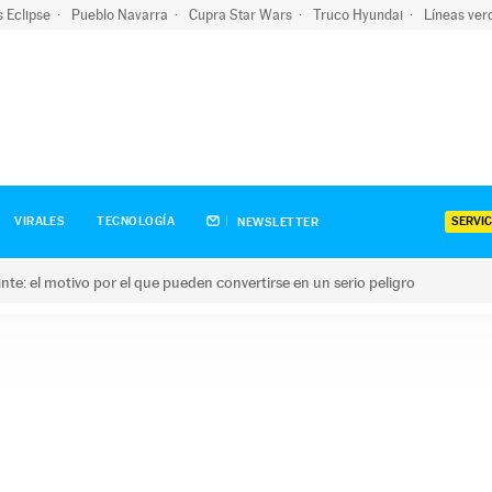
s Eclipse
Pueblo Navarra
Cupra Star Wars
Truco Hyundai
Líneas ver
SERVIC
VIRALES
TECNOLOGÍA
NEWSLETTER
olante: el motivo por el que pueden convertirse en un serio peligro
e: el motivo por el que pueden convertirse en un serio peligro