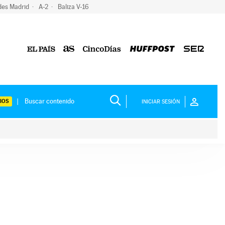
des Madrid
A-2
Baliza V-16
IOS
INICIAR SESIÓN