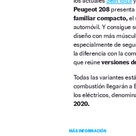
los actuales
Seat Ibiza
Peugeot 208
presenta 
familiar compacto,
el 
automóvil. Y consigue s
diseño con más múscul
especialmente de segur
la diferencia con la com
que reúne
versiones de
Todas las variantes est
combustión llegarán a
los eléctricos, denomi
2020.
MÁS INFORMACIÓN